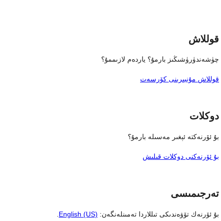
قوللاش
چۈشەندۈرۈشىڭىز بارمۇ؟ ياردەم لازىممۇ؟
قوللاش مۇنبىرىنى كۆرسەت
دوكلات
بۇ ئۆرنەكتە ئېغىر مەسىلە بارمۇ؟
بۇ ئۆرنەكنى دوكلات قىلىش
تەرجىمىسى
بۇ ئۆرنەك تۆۋەندىكى تىللاردا تەمىنلەنگەن:
English (US)
.