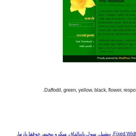
Daffodil, green, yellow, black, flower, resp
Fixed Wid
, 
يېشىل
, 
سول يانبالداق
, 
مىكرو پىچىم
, 
چوققا يازما
, 