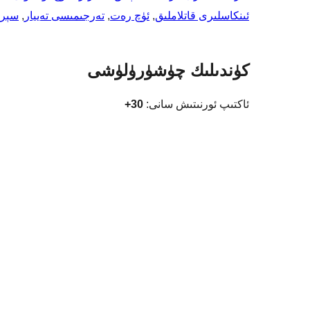
ئىنكاسلىرى قاتلاملىق
, 
ئۈچ رەت
, 
تەرجىمىسى تەييار
, 
سېرى
كۈندىلىك چۈشۈرۈلۈشى
ئاكتىپ ئورنىتىش سانى:
30+