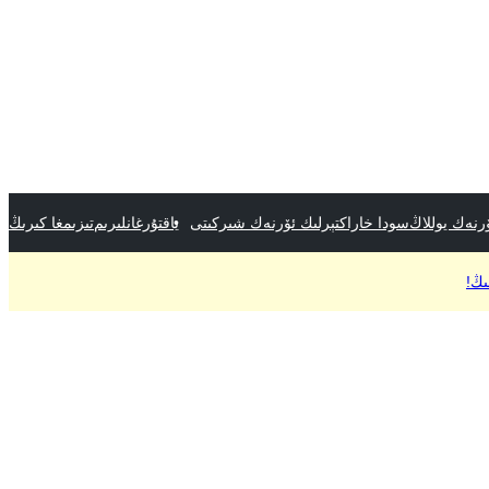
رنەك يوللاڭ
سودا خاراكتېرلىك ئۆرنەك شىركىتى
ياقتۇرغانلىرىم
تىزىمغا كىرىڭ
ىڭ!