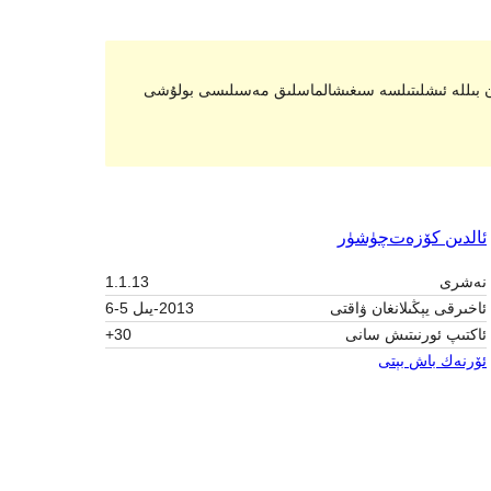
يېڭىلانماسلىقى ياكى ئاسرالماسلىقى مۇمكىن، يېڭى نەشرىدىكى WordPress بىلەن بىللە ئىشلىتىلسە سىغىشالماسلىق مەسىلىسى بولۇشى
ئالدىن كۆزەت
چۈشۈر
نەشرى
1.1.13
ئاخىرقى يېڭىلانغان ۋاقتى
2013-يىل 5-6
ئاكتىپ ئورنىتىش سانى
30+
ئۆرنەك باش بېتى