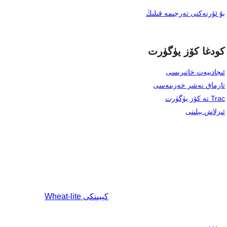
بۇ ئۆرنەكنى تەرجىمە قىلىڭ
كودغا كۆز يۈگۈرت
ئىجادىيەت خاتىرىسى
تارماق نەشر خەزىنەسى
Trac تە كۆز يۈگۈرت
ئىزلاش بېلىتى
كېيىنكى
Wheat-lite