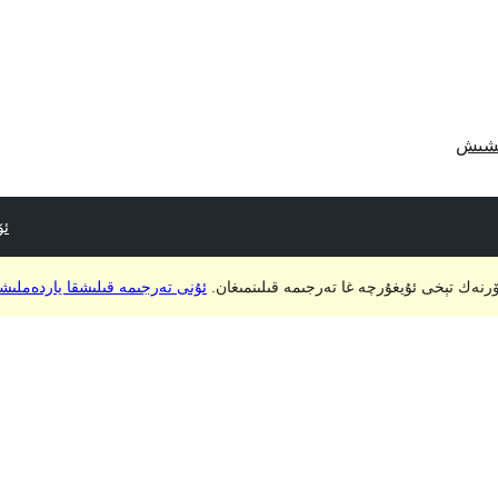
ئۆ
ۆرنەك تېخى ئۇيغۇرچە غا تەرجىمە قىلىنمىغان.
ئۇنى تەرجىمە قىلىشقا ياردەملىش