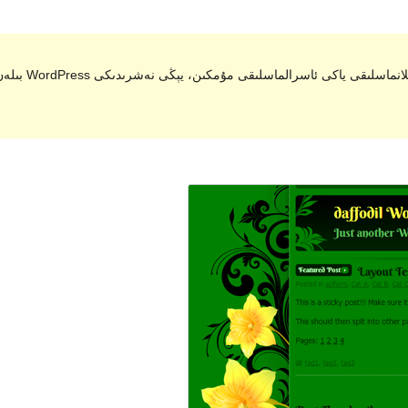
. ئۇ ئەمدى 