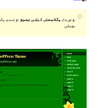
بۇ ئۆرنەك
يېڭىلانمىغىلى 2 يىلدىن ئېشىپتۇ
مۇمكىن.