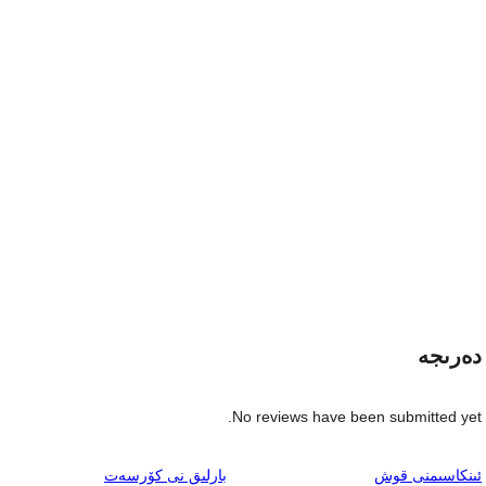
دەرىجە
No reviews have been submitted yet.
ئىنكاس
ئىنكاسىمنى قوش
بارلىق
نى كۆرسەت