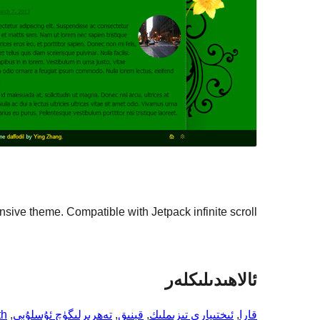
onsive theme. Compatible with Jetpack infinite scroll.
ئالاھىدىلىكلەر
قارا
, 
ئىختىيارى تىزىملىك
, 
قېنىق
, 
تەھرىرلىگۈچ ئۇسلۇبى
, 
th