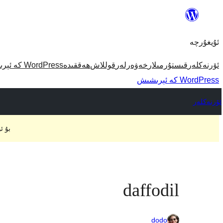
مەزمۇنغا
ئاتلاش
ئۇيغۇرچە
ئۆرنەكلەر
قىستۇرمىلار
خەۋەرلەر
قوللاش
ھەققىدە
WordPress كە ئېرىشىش
WordPress كە ئېرىشىش
ئۆرنەكلەر
بۇ ئ
daffodil
dodo