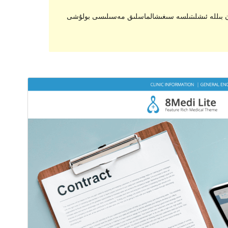
يېڭىلانماسلىقى ياكى ئاسرالماسلىقى مۇمكىن، يېڭى نەشرىدىكى WordPress بىلەن بىللە ئىشلىتىلسە سىغىشالماسلىق مەسىلىسى بولۇشى
ئالدىن كۆزەت
چۈشۈر
نەشرى
2.1.9
ئاخىرقى يېڭىلانغان ۋاقتى
2022-يىل 1-2
ئاكتىپ ئورنىتىش سانى
800+
PHP نەشرى
5.6
ئۆرنەك باش بېتى