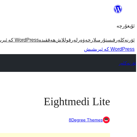
مەزمۇنغا
ئاتلاش
ئۇيغۇرچە
ئۆرنەكلەر
قىستۇرمىلار
خەۋەرلەر
قوللاش
ھەققىدە
WordPress كە ئېرىشىش
WordPress كە ئېرىشىش
ئۆرنەكلەر
Eightmedi Lite
8Degree Themes