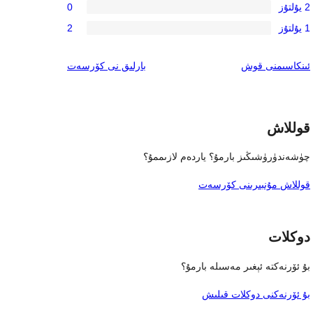
باھالاش
2 يۇلتۇز
0
يۇلتۇز
3-
0
باھالاش
1 يۇلتۇز
2
يۇلتۇز
2-
2
باھالاش
يۇلتۇز
1-
ئىنكاس
ئىنكاسىمنى قوش
بارلىق
نى كۆرسەت
باھالاش
يۇلتۇز
باھالاش
قوللاش
چۈشەندۈرۈشىڭىز بارمۇ؟ ياردەم لازىممۇ؟
قوللاش مۇنبىرىنى كۆرسەت
دوكلات
بۇ ئۆرنەكتە ئېغىر مەسىلە بارمۇ؟
بۇ ئۆرنەكنى دوكلات قىلىش