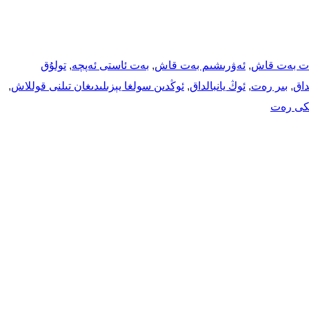
ەت بەت قاش
, 
ئەۋرىشىم بەت قاش
, 
بەت ئاستى ئەپچە
, 
تولۇق
داق
, 
بىر رەت
, 
ئوڭ يانبالداق
, 
ئوڭدىن سولغا يېزىلىدىغان تىلنى قوللاش
, 
كى رەت