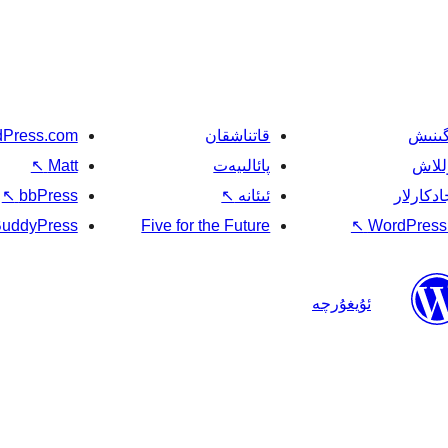
گىنىش
قاتناشقان
Press.com
للاش
پائالىيەت
Matt
↖
ادكارلار
ئىئانە
↖
bbPress
↖
uddyPress
Five for the Future
↖
WordPress.
ئۇيغۇرچە