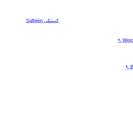
كېيىنكى
Safreen
↖
Word
↖
B