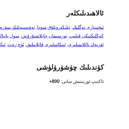
ئالاھىدىلىكلەر
ئىختىيارى تەگلىك
, 
ئېلېكترونلۇق سودا
, 
تەۋسىيەتلىك سۈر
كەڭلىكتىكى قېلىپ
, 
تورسىمان جايلاشتۇرۇش
, 
سول يانبال
ئۆرنەك تاللانمىلىرى
, 
ئىنكاسلىرى قاتلاملىق
, 
ئۈچ رەت
, 
ئىك
كۈندىلىك چۈشۈرۈلۈشى
ئاكتىپ ئورنىتىش سانى:
800+