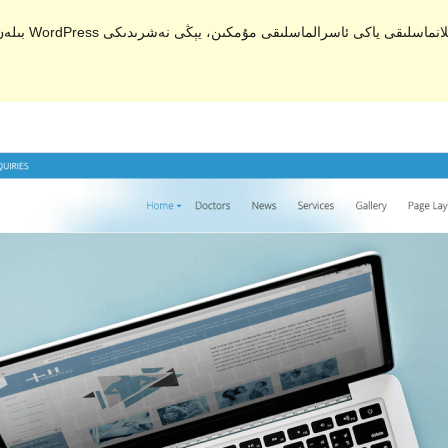
. ئۇ ئەمدى 