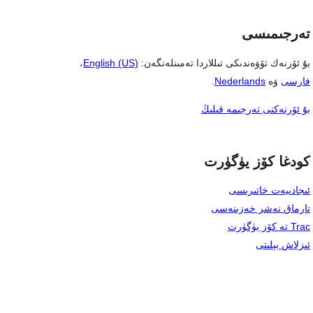
تەرجىمىسى
بۇ ئۆرنەك تۆۋەندىكى تىللاردا تەمىنلەنگەن:
English (US)
،
فارسی
ۋە
Nederlands
.
بۇ ئۆرنەكنى تەرجىمە قىلىڭ
كودغا كۆز يۈگۈرت
ئىجادىيەت خاتىرىسى
تارماق نەشر خەزىنەسى
Trac تە كۆز يۈگۈرت
ئىزلاش بېلىتى