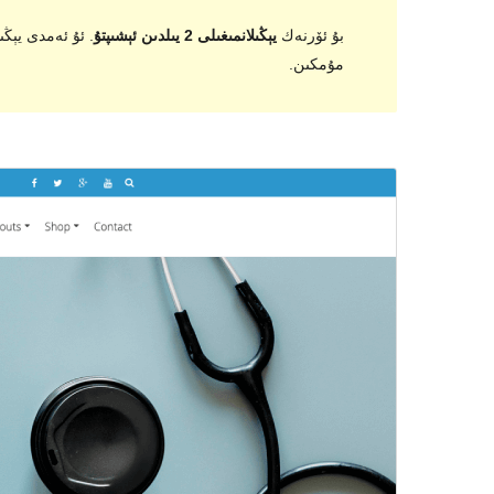
بۇ ئۆرنەك
يېڭىلانمىغىلى 2 يىلدىن ئېشىپتۇ
مۇمكىن.