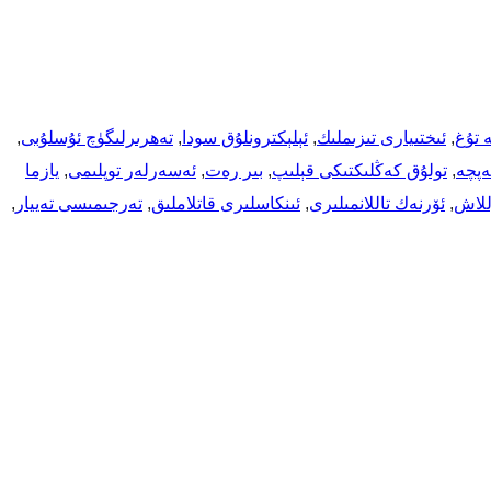
ە تۇغ
, 
ئىختىيارى تىزىملىك
, 
ئېلېكترونلۇق سودا
, 
تەھرىرلىگۈچ ئۇسلۇبى
, 
ەپچە
, 
تولۇق كەڭلىكتىكى قېلىپ
, 
بىر رەت
, 
ئەسەرلەر توپلىمى
, 
يازما
وللاش
, 
ئۆرنەك تاللانمىلىرى
, 
ئىنكاسلىرى قاتلاملىق
, 
تەرجىمىسى تەييار
, 