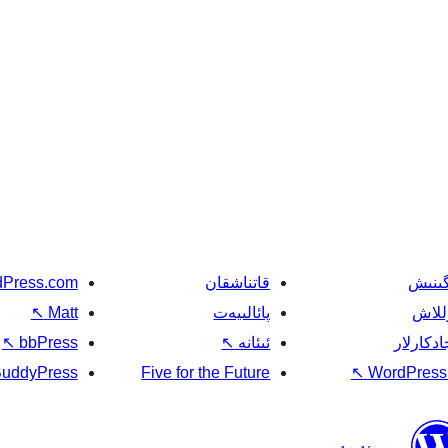
گىنىش
قاتناشقان
Press.com
للاش
پائالىيەت
Matt
↖
ادكارلار
ئىئانە
↖
bbPress
↖
uddyPress
Five for the Future
↖
WordPress.