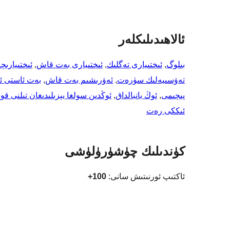
ئالاھىدىلىكلەر
بىلوگ
, 
ئىختىيارى تەگلىك
, 
ئىختىيارى بەت قاش
, 
ئىختىيارىچ
تەۋسىيەلىك سۈرەت
, 
ئەۋرىشىم بەت قاش
, 
بەت ئاستى ئ
پىچىمى
, 
ئوڭ يانبالداق
, 
ئوڭدىن سولغا يېزىلىدىغان تىلنى ق
ئىككى رەت
كۈندىلىك چۈشۈرۈلۈشى
ئاكتىپ ئورنىتىش سانى:
100+