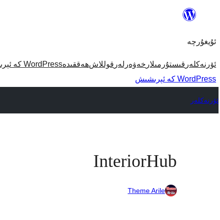
مەزمۇنغا
ئاتلاش
ئۇيغۇرچە
ئۆرنەكلەر
قىستۇرمىلار
خەۋەرلەر
قوللاش
ھەققىدە
WordPress كە ئېرىشىش
WordPress كە ئېرىشىش
ئۆرنەكلەر
InteriorHub
Theme Arile