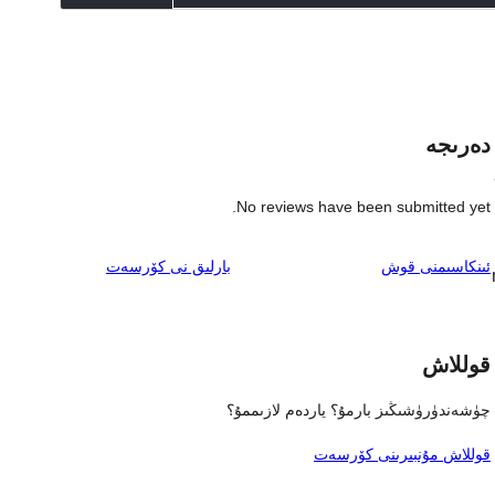
دەرىجە
No reviews have been submitted yet.
ئىنكاس
ئىنكاسىمنى قوش
بارلىق
نى كۆرسەت
قوللاش
چۈشەندۈرۈشىڭىز بارمۇ؟ ياردەم لازىممۇ؟
قوللاش مۇنبىرىنى كۆرسەت