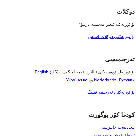
دوكلات
بۇ ئۆرنەكتە ئېغىر مەسىلە بارمۇ؟
بۇ ئۆرنەكنى دوكلات قىلىش
تەرجىمىسى
بۇ ئۆرنەك تۆۋەندىكى تىللاردا تەمىنلەنگەن:
،
English (US)
Русский
،
Nederlands
ۋە
Українська
.
بۇ ئۆرنەكنى تەرجىمە قىلىڭ
كودغا كۆز يۈگۈرت
ئىجادىيەت خاتىرىسى
تارماق نەشر خەزىنەسى