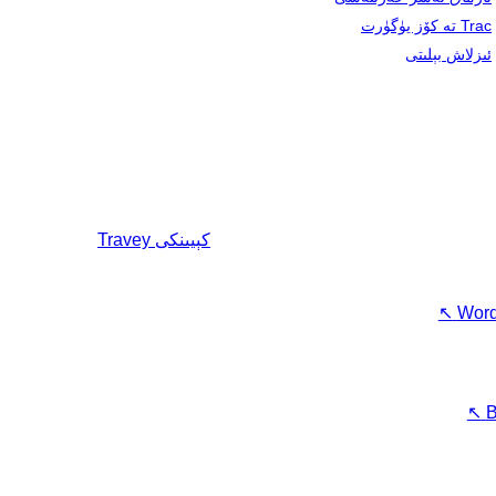
Trac تە كۆز يۈگۈرت
ئىزلاش بېلىتى
كېيىنكى
Travey
↖
Word
↖
B