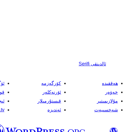
ئالدىنقى
Serifi
ھەققىدە
كۆرگەزمە
ئۈ
خەۋەر
ئۆرنەكلەر
قو
مۇلازىمىتىر
قىستۇرمىلار
ئىج
شەخسىيەت
ئەندىزە
tv