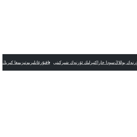
رنەك يوللاڭ
سودا خاراكتېرلىك ئۆرنەك شىركىتى
ياقتۇرغانلىرىم
تىزىمغا كىرىڭ