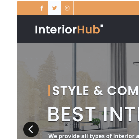
ئالدىن كۆزەت
چۈشۈر
بۇ
Aasta
نىڭ بالا ئۆرنەكى.
نەشرى
10.7
ئاخىرقى يېڭىلانغان ۋاقتى
2026-يىل 1-8
ئاكتىپ ئورنىتىش سانى
100+
PHP نەشرى
5.6
ئۆرنەك باش بېتى