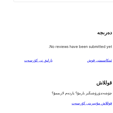
دەرىجە
No reviews have been submitted yet.
ئىنكاس
ئىنكاسىمنى قوش
بارلىق
نى كۆرسەت
قوللاش
چۈشەندۈرۈشىڭىز بارمۇ؟ ياردەم لازىممۇ؟
قوللاش مۇنبىرىنى كۆرسەت