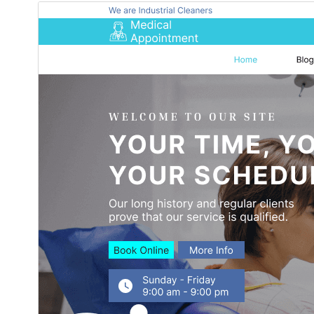
ئالدىن كۆزەت
چۈشۈر
نەشرى
3.9
ئاخىرقى يېڭىلانغان ۋاقتى
2026-يىل 17-7
ئاكتىپ ئورنىتىش سانى
30+
WordPress نەشرى
5.5
PHP نەشرى
5.6
ئۆرنەك باش بېتى