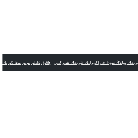
رنەك يوللاڭ
سودا خاراكتېرلىك ئۆرنەك شىركىتى
ياقتۇرغانلىرىم
تىزىمغا كىرىڭ