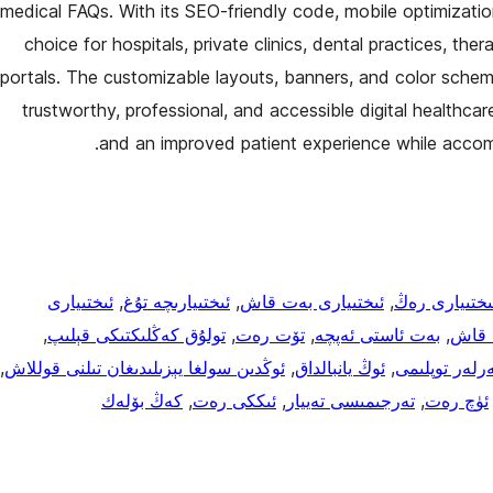
medical FAQs. With its SEO-friendly code, mobile optimizatio
choice for hospitals, private clinics, dental practices, thera
portals. The customizable layouts, banners, and color sche
trustworthy, professional, and accessible digital healthca
and an improved patient experience while accom
ىختىيارى رەڭ
, 
ئىختىيارى بەت قاش
, 
ئىختىيارىچە تۇغ
, 
ئىختىيارى
 قاش
, 
بەت ئاستى ئەپچە
, 
تۆت رەت
, 
تولۇق كەڭلىكتىكى قېلىپ
, 
رلەر توپلىمى
, 
ئوڭ يانبالداق
, 
ئوڭدىن سولغا يېزىلىدىغان تىلنى قوللاش
, 
ئۈچ رەت
, 
تەرجىمىسى تەييار
, 
ئىككى رەت
, 
كەڭ بۆلەك