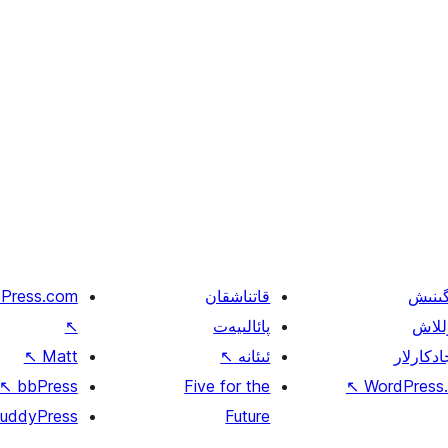
گىنىش
قاتناشقان
Press.com
للاش
پائالىيەت
↖
ادكارلار
ئىئانە
↖
Matt
↖
↖
bbPress
Five for the
↖
WordPress.
uddyPress
Future