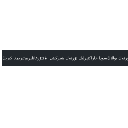
رنەك يوللاڭ
سودا خاراكتېرلىك ئۆرنەك شىركىتى
ياقتۇرغانلىرىم
تىزىمغا كىرىڭ