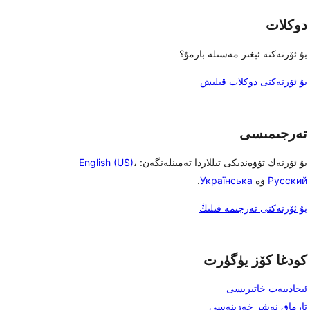
دوكلات
بۇ ئۆرنەكتە ئېغىر مەسىلە بارمۇ؟
بۇ ئۆرنەكنى دوكلات قىلىش
تەرجىمىسى
بۇ ئۆرنەك تۆۋەندىكى تىللاردا تەمىنلەنگەن:
،
English (US)
Русский
ۋە
Українська
.
بۇ ئۆرنەكنى تەرجىمە قىلىڭ
كودغا كۆز يۈگۈرت
ئىجادىيەت خاتىرىسى
تارماق نەشر خەزىنەسى