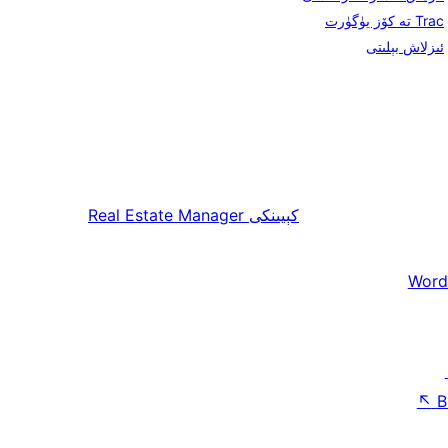
Trac تە كۆز يۈگۈرت
ئىزلاش بېلىتى
كېيىنكى
Real Estate Manager
Word
↖
B