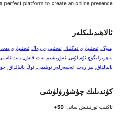
 perfect platform to create an online presence.
ئالاھىدىلىكلەر
بىلوگ
, 
ئىختىيارى تەگلىك
, 
ئىختىيارى رەڭ
, 
ئىختىيارى بەت
تەھرىرلىگۈچ ئۇسلۇبى
, 
ئەۋرىشىم بەت قاش
, 
بەت ئاستى
يانبالداق
, 
بىر رەت
, 
ئەسەرلەر توپلىمى
, 
ئوڭ يانبالداق
, 
چوق
كۈندىلىك چۈشۈرۈلۈشى
ئاكتىپ ئورنىتىش سانى:
50+