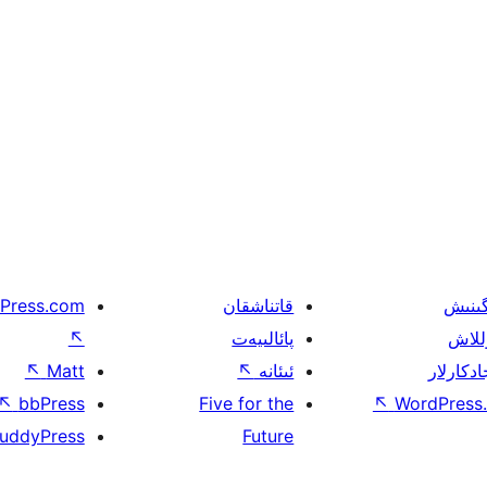
گىنىش
قاتناشقان
Press.com
للاش
پائالىيەت
↖
ادكارلار
ئىئانە
↖
Matt
↖
↖
bbPress
Five for the
↖
WordPress.
uddyPress
Future