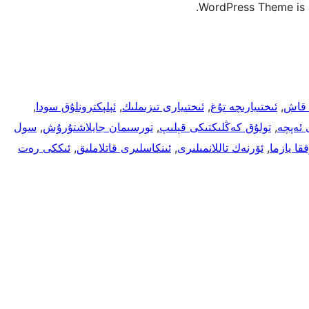
WordPress Theme is a
 قاش
, 
ئىختىيارىچە تۇغ
, 
ئىختىيارى تىزىملىك
, 
ئېلېكترونلۇق سودا
, 
 ئەپچە
, 
تولۇق كەڭلىكتىكى قېلىپ
, 
تورسىمان جايلاشتۇرۇش
, 
سول
قا يازما
, 
ئۆرنەك تاللانمىلىرى
, 
ئىنكاسلىرى قاتلاملىق
, 
ئىككى رەت