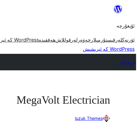
مەزمۇنغا
ئاتلاش
ئۇيغۇرچە
ئۆرنەكلەر
قىستۇرمىلار
خەۋەرلەر
قوللاش
ھەققىدە
WordPress كە ئېرىشىش
WordPress كە ئېرىشىش
ئۆرنەكلەر
MegaVolt Electrician
luzuk Themes