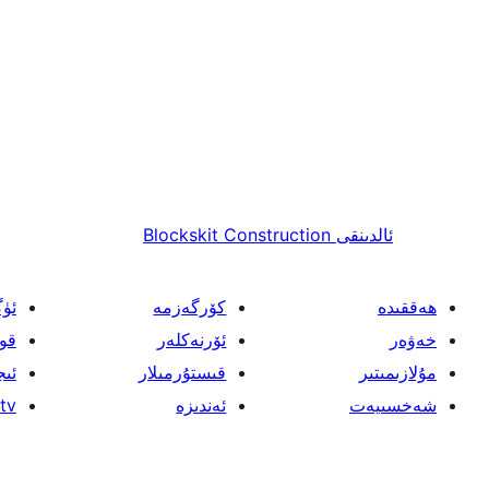
ئالدىنقى
Blockskit Construction
ھەققىدە
كۆرگەزمە
ئۈ
خەۋەر
ئۆرنەكلەر
قو
مۇلازىمىتىر
قىستۇرمىلار
ئىج
شەخسىيەت
ئەندىزە
tv