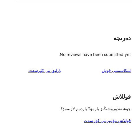
دەرىجە
No reviews have been submitted yet.
ئىنكاس
ئىنكاسىمنى قوش
بارلىق
نى كۆرسەت
قوللاش
چۈشەندۈرۈشىڭىز بارمۇ؟ ياردەم لازىممۇ؟
قوللاش مۇنبىرىنى كۆرسەت