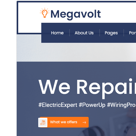
ئالدىن كۆزەت
چۈشۈر
نەشرى
0.2.8
ئاخىرقى يېڭىلانغان ۋاقتى
2026-يىل 20-7
ئاكتىپ ئورنىتىش سانى
50+
WordPress نەشرى
5.0
PHP نەشرى
7.2
ئۆرنەك باش بېتى