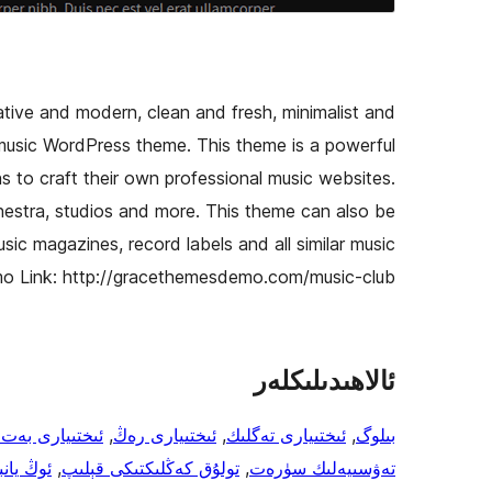
eative and modern, clean and fresh, minimalist and
e music WordPress theme. This theme is a powerful
 to craft their own professional music websites.
chestra, studios and more. This theme can also be
usic magazines, record labels and all similar music
mo Link: http://gracethemesdemo.com/music-club/
ئالاھىدىلىكلەر
بىلوگ
, 
ئىختىيارى تەگلىك
, 
ئىختىيارى رەڭ
, 
ئىختىيارى بەت
تەۋسىيەلىك سۈرەت
, 
تولۇق كەڭلىكتىكى قېلىپ
, 
ئوڭ يانب