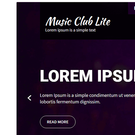
ئالدىن كۆزەت
چۈشۈر
نەشرى
2.3
ئاخىرقى يېڭىلانغان ۋاقتى
2026-يىل 29-7
ئاكتىپ ئورنىتىش سانى
200+
WordPress نەشرى
5.0
PHP نەشرى
5.6
ئۆرنەك باش بېتى