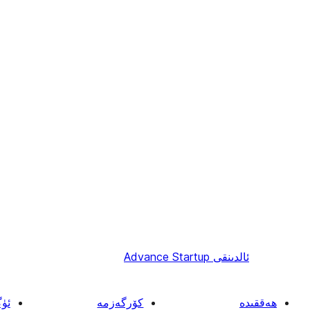
ئالدىنقى
Advance Startup
ھەققىدە
كۆرگەزمە
ئۈ