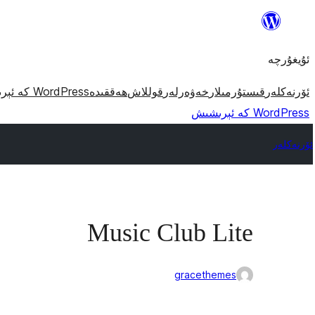
مەزمۇنغا
ئاتلاش
ئۇيغۇرچە
ئۆرنەكلەر
قىستۇرمىلار
خەۋەرلەر
قوللاش
ھەققىدە
WordPress كە ئېرىشىش
WordPress كە ئېرىشىش
ئۆرنەكلەر
Music Club Lite
gracethemes