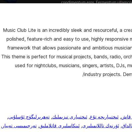
Music Club Lite is an incredibly sleek and resourceful, a cr
polished, feature-rich and easy to use, highly responsiv
framework that allows passionate and ambitious musicians
This theme is perfect for musical projects, bands, radio, or
used for nightclubs, musicians, singers, artists, DJs, m
industry projects. De
 قاش
, 
ئىختىيارىچە تۇغ
, 
ئىختىيارى تىزىملىك
, 
تەھرىرلىگۈچ ئۇسلۇبى
, 
الداق
, 
ئۆرنەك تاللانمىلىرى
, 
ئىنكاسلىرى قاتلاملىق
, 
تەرجىمىسى تەييار
, 