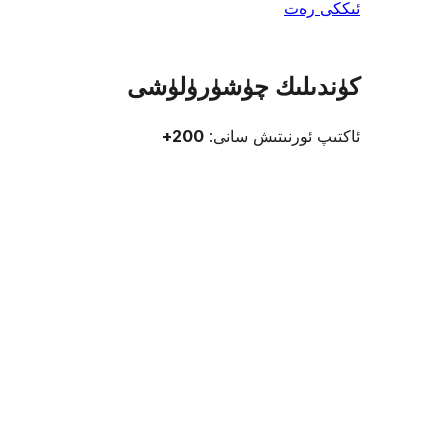
ئىككى رەت
كۈندىلىك چۈشۈرۈلۈشى
ئاكتىپ ئورنىتىش سانى:
200+