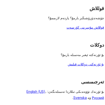
قوللاش
چۈشەندۈرۈشىڭىز بارمۇ؟ ياردەم لازىممۇ؟
قوللاش مۇنبىرىنى كۆرسەت
دوكلات
بۇ ئۆرنەكتە ئېغىر مەسىلە بارمۇ؟
بۇ ئۆرنەكنى دوكلات قىلىش
تەرجىمىسى
بۇ ئۆرنەك تۆۋەندىكى تىللاردا تەمىنلەنگەن:
،
English (US)
Русский
ۋە
Svenska
.