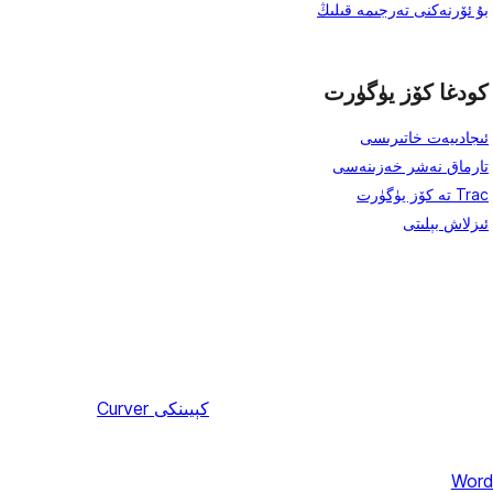
بۇ ئۆرنەكنى تەرجىمە قىلىڭ
كودغا كۆز يۈگۈرت
ئىجادىيەت خاتىرىسى
تارماق نەشر خەزىنەسى
Trac تە كۆز يۈگۈرت
ئىزلاش بېلىتى
كېيىنكى
Curver
Word