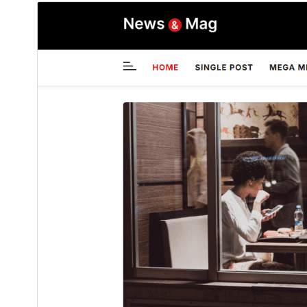
ئالدىن كۆزەت
چۈشۈر
نەشرى
1.0.0
ئاخىرقى يېڭىلانغان ۋاقتى
2025-يىل 22-6
ئاكتىپ ئورنىتىش سانى
60+
PHP نەشرى
5.6
ئۆرنەك باش بېتى