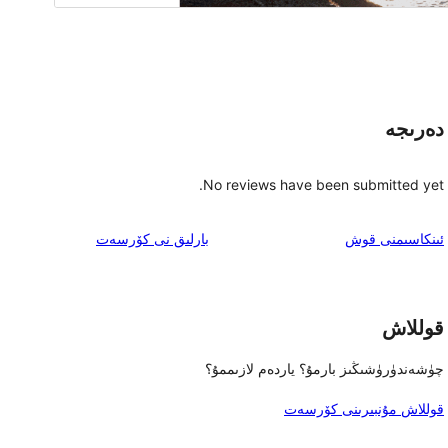
دەرىجە
No reviews have been submitted yet.
ئىنكاس
ئىنكاسىمنى قوش
بارلىق
نى كۆرسەت
قوللاش
چۈشەندۈرۈشىڭىز بارمۇ؟ ياردەم لازىممۇ؟
قوللاش مۇنبىرىنى كۆرسەت