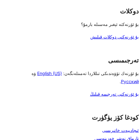
دوكلات
بۇ ئۆرنەكتە ئېغىر مەسىلە بارمۇ؟
بۇ ئۆرنەكنى دوكلات قىلىش
تەرجىمىسى
بۇ ئۆرنەك تۆۋەندىكى تىللاردا تەمىنلەنگەن:
English (US)
ۋە
.
Русский
بۇ ئۆرنەكنى تەرجىمە قىلىڭ
كودغا كۆز يۈگۈرت
ئىجادىيەت خاتىرىسى
تارماق نەشر خەزىنەسى