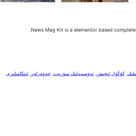
News Mag Kit is a elementor based complete
ملىك
, 
كۆڭۈل ئېچىش
, 
تەۋسىيەلىك سۈرەت
, 
خەۋەرلەر
, 
ئىنكاسلىرى