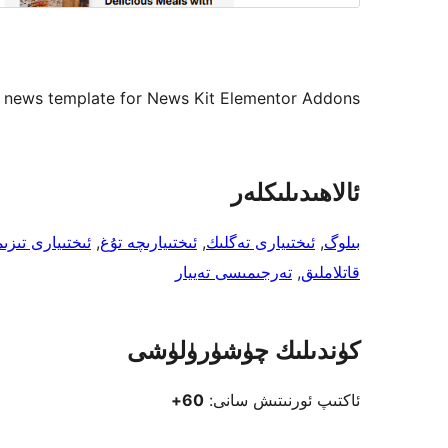
 news template for News Kit Elementor Addons.
ئالاھىدىلىكلەر
بىلوگ
, 
ئىختىيارى تەگلىك
, 
ئىختىيارىچە تۇغ
, 
ئىختىيارى تىزى
قاتلاملىق
, 
تەرجىمىسى تەييار
كۈندىلىك چۈشۈرۈلۈشى
ئاكتىپ ئورنىتىش سانى:
60+