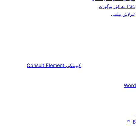
Trac تە كۆز يۈگۈرت
ئىزلاش بېلىتى
كېيىنكى
Consult Element
Word
↖
B