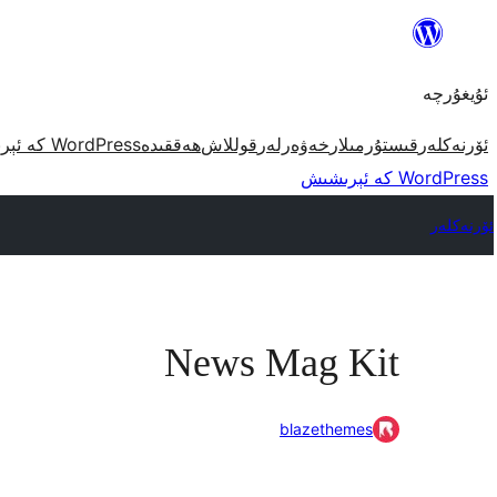
مەزمۇنغا
ئاتلاش
ئۇيغۇرچە
ئۆرنەكلەر
قىستۇرمىلار
خەۋەرلەر
قوللاش
ھەققىدە
WordPress كە ئېرىشىش
WordPress كە ئېرىشىش
ئۆرنەكلەر
News Mag Kit
blazethemes