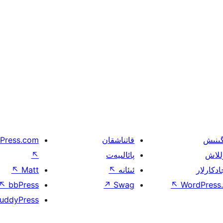
گىنىش
قاتناشقان
Press.com
للاش
پائالىيەت
↖
ادكارلار
ئىئانە
↖
Matt
↖
↖
bbPress
↗
Swag
↖
WordPress.
uddyPress