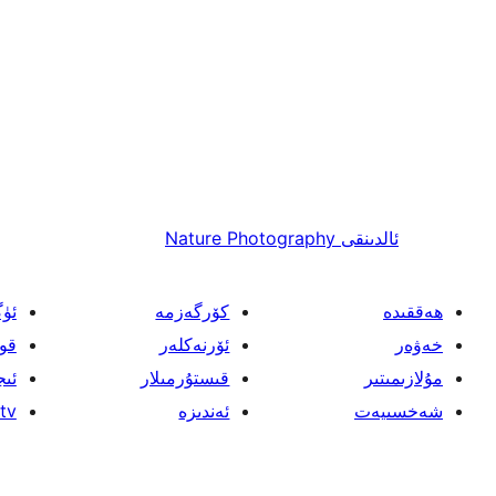
ئالدىنقى
Nature Photography
ھەققىدە
كۆرگەزمە
ئۈ
خەۋەر
ئۆرنەكلەر
قو
مۇلازىمىتىر
قىستۇرمىلار
ئىج
شەخسىيەت
ئەندىزە
tv