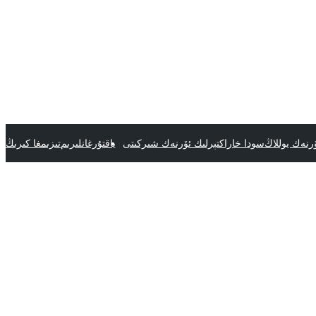
رنەك يوللاڭ
سودا خاراكتېرلىك ئۆرنەك شىركىتى
ياقتۇرغانلىرىم
تىزىمغا كىرىڭ