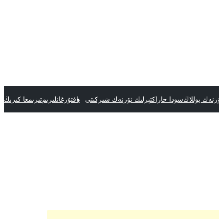
رنەك يوللاڭ
سودا خاراكتېرلىك ئۆرنەك شىركىتى
ياقتۇرغانلىرىم
تىزىمغا كىرىڭ