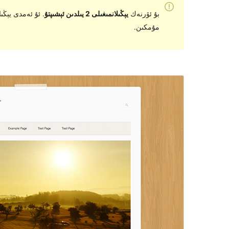
بۇ ئۆرنەك
يېڭىلانمىغىلى 2 يىلدىن ئېشىپتۇ
مۇمكىن.