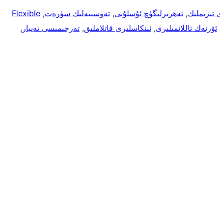
 تىزىملىك
, 
تەھرىرلىگۈچ ئۇسلۇبى
, 
تەۋسىيەلىك سۈرەت
, 
Flexible
,
ئۆرنەك تاللانمىلىرى
, 
ئىنكاسلىرى قاتلاملىق
, 
تەرجىمىسى تەييار
, 