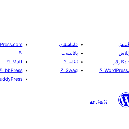
گىنىش
قاتناشقان
Press.com
للاش
پائالىيەت
↖
ادكارلار
ئىئانە
↖
Matt
↖
↖
bbPress
↗
Swag
↖
WordPress.
uddyPress
ئۇيغۇرچە