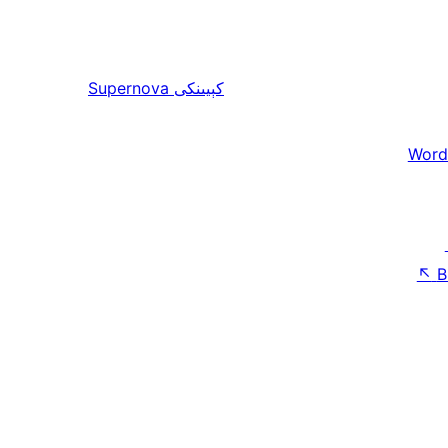
كېيىنكى
Supernova
Word
↖
B