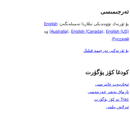
تەرجىمىسى
بۇ ئۆرنەك تۆۋەندىكى تىللاردا تەمىنلەنگەن:
English
English (US)
،
English (Canada)
،
(Australia)
ۋە
.
Русский
بۇ ئۆرنەكنى تەرجىمە قىلىڭ
كودغا كۆز يۈگۈرت
ئىجادىيەت خاتىرىسى
تارماق نەشر خەزىنەسى
Trac تە كۆز يۈگۈرت
ئىزلاش بېلىتى