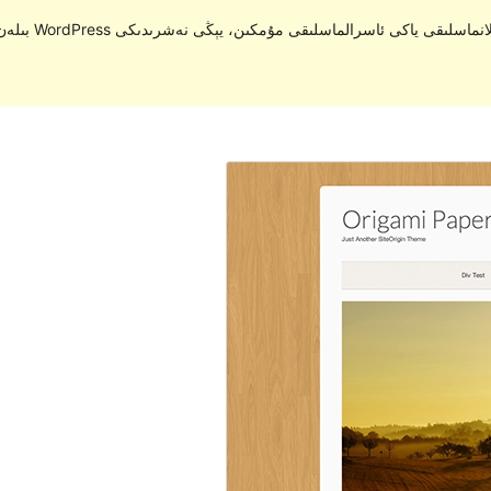
. ئۇ ئەمدى ي