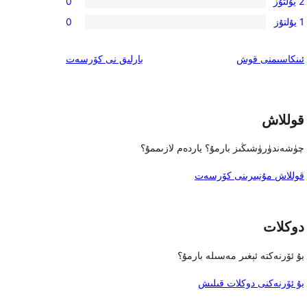
باھالاش
2 يۇلتۇز
0
يۇلتۇز
3-
0
باھالاش
1 يۇلتۇز
0
يۇلتۇز
2-
0
باھالاش
يۇلتۇز
1-
ئىنكاس
ئىنكاسىمنى قوش
بارلىق
نى كۆرسەت
باھالاش
يۇلتۇز
باھالاش
قوللاش
چۈشەندۈرۈشىڭىز بارمۇ؟ ياردەم لازىممۇ؟
قوللاش مۇنبىرىنى كۆرسەت
دوكلات
بۇ ئۆرنەكتە ئېغىر مەسىلە بارمۇ؟
بۇ ئۆرنەكنى دوكلات قىلىش