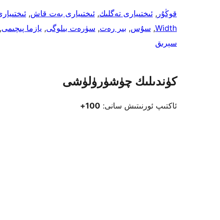
قوڭۇر
, 
ئىختىيارى تەگلىك
, 
ئىختىيارى بەت قاش
, 
ئىختىيارى
Width
, 
سۇس
, 
بىر رەت
, 
سۈرەت بىلوگى
, 
يازما پىچىمى
 
سېرىق
كۈندىلىك چۈشۈرۈلۈشى
ئاكتىپ ئورنىتىش سانى:
100+