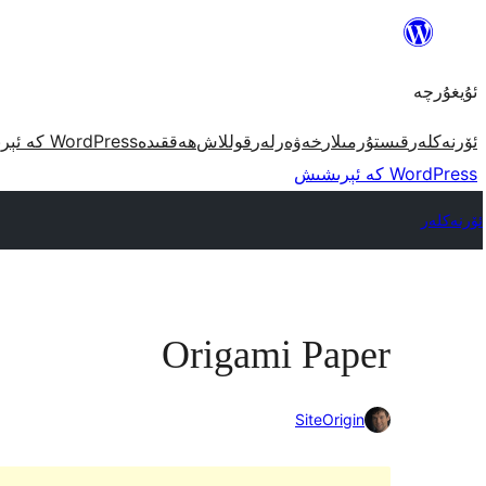
مەزمۇنغا
ئاتلاش
ئۇيغۇرچە
ئۆرنەكلەر
قىستۇرمىلار
خەۋەرلەر
قوللاش
ھەققىدە
WordPress كە ئېرىشىش
WordPress كە ئېرىشىش
ئۆرنەكلەر
Origami Paper
SiteOrigin