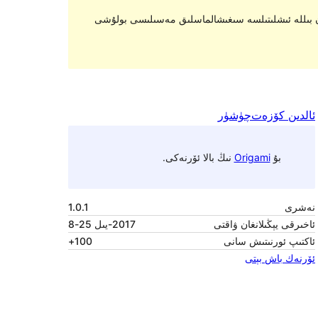
ېڭىلانماسلىقى ياكى ئاسرالماسلىقى مۇمكىن، يېڭى نەشرىدىكى WordPress بىلەن بىللە ئىشلىتىلسە سىغىشالماسلىق مەسىلىسى بولۇشى
ئالدىن كۆزەت
چۈشۈر
بۇ
Origami
نىڭ بالا ئۆرنەكى.
نەشرى
1.0.1
ئاخىرقى يېڭىلانغان ۋاقتى
2017-يىل 25-8
ئاكتىپ ئورنىتىش سانى
100+
ئۆرنەك باش بېتى