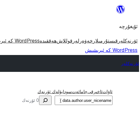
مەزمۇنغا
ئاتلاش
ئۇيغۇرچە
ئۆرنەكلەر
قىستۇرمىلار
خەۋەرلەر
قوللاش
ھەققىدە
WordPress كە ئېرىشىش
WordPress كە ئېرىشىش
ئۆرنەكلەر
ئاۋات
ئاخىرقى
جامائەت
سودا
بۆلەك ئۆرنەك
ئىزدە
0 ئۆرنەك