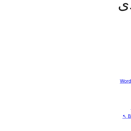
دى
Word
↖
B