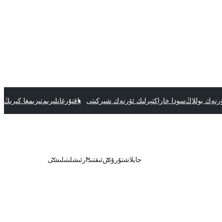
رنەك يوللاڭ
سودا خاراكتېرلىك ئۆرنەك شىركىتى
ياقتۇرغانلىرىم
تىزىمغا كىرىڭ
جايلاشتۇرۇش
ئىقتىدار
ئىشلىتىلىشى