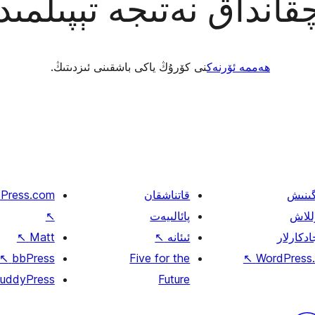
قانداق نەتىجە تېپىلمى
ھەممە ئۆرنەك
نى كۆرۇڭ ياكى باشقىنى ئىزدىتىڭ.
گىنىش
قاتناشقان
Press.com
للاش
پائالىيەت
↖
ادكارلار
ئىئانە
↖
Matt
↖
↖
bbPress
Five for the
↖
WordPress.
uddyPress
Future