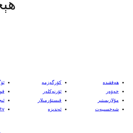
ھېچ
ھەققىدە
كۆرگەزمە
ئۈ
خەۋەر
ئۆرنەكلەر
قو
مۇلازىمىتىر
قىستۇرمىلار
ئىج
شەخسىيەت
ئەندىزە
tv