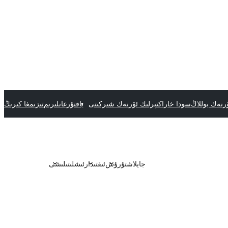
رنەك يوللاڭ
سودا خاراكتېرلىك ئۆرنەك شىركىتى
ياقتۇرغانلىرىم
تىزىمغا كىرىڭ
جايلاشتۇرۇش
ئىقتىدار
ئىشلىتىلىشى