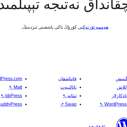
قانداق نەتىجە تېپىلمى
ھەممە ئۆرنەك
نى كۆرۇڭ ياكى باشقىنى ئىزدىتىڭ.
گىنىش
قاتناشقان
Press.com
للاش
پائالىيەت
Matt
↖
ادكارلار
ئىئانە
↖
bbPress
↖
uddyPress
↗
Swag
↖
WordPress.
ئۇيغۇرچە