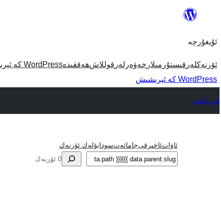
مەزمۇنغا
ئاتلاش
ئۇيغۇرچە
ئۆرنەكلەر
قىستۇرمىلار
خەۋەرلەر
قوللاش
ھەققىدە
WordPress كە ئېرىشىش
WordPress كە ئېرىشىش
ئۆرنەكلەر
ئاۋات
ئاخىرقى
جامائەت
سودا
بۆلەك ئۆرنەك
ئىزدە
0 ئۆرنەك