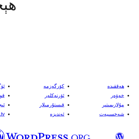
ھېچ
ھەققىدە
كۆرگەزمە
ئۈ
خەۋەر
ئۆرنەكلەر
قو
مۇلازىمىتىر
قىستۇرمىلار
ئىج
شەخسىيەت
ئەندىزە
tv