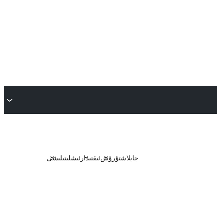
جايلاشتۇرۇش
ئىقتىدار
ئىشلىتىلىشى