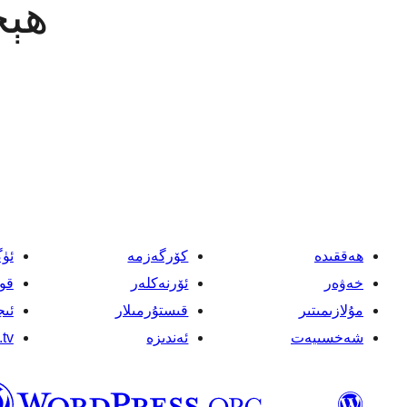
ھېچ
ھەققىدە
كۆرگەزمە
ئۈ
خەۋەر
ئۆرنەكلەر
قو
مۇلازىمىتىر
قىستۇرمىلار
ئىج
شەخسىيەت
ئەندىزە
tv