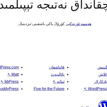
قانداق نەتىجە تېپىلمى
ھەممە ئۆرنەك
نى كۆرۇڭ ياكى باشقىنى ئىزدىتىڭ.
گىنىش
قاتناشقان
Press.com
للاش
پائالىيەت
Matt
↖
ادكارلار
ئىئانە
↖
bbPress
↖
uddyPress
Five for the Future
↖
WordPress.