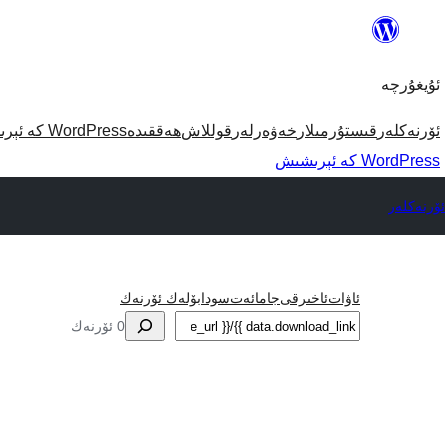
مەزمۇنغا
ئاتلاش
ئۇيغۇرچە
ئۆرنەكلەر
قىستۇرمىلار
خەۋەرلەر
قوللاش
ھەققىدە
WordPress كە ئېرىشىش
WordPress كە ئېرىشىش
ئۆرنەكلەر
ئاۋات
ئاخىرقى
جامائەت
سودا
بۆلەك ئۆرنەك
ئىزدە
0 ئۆرنەك