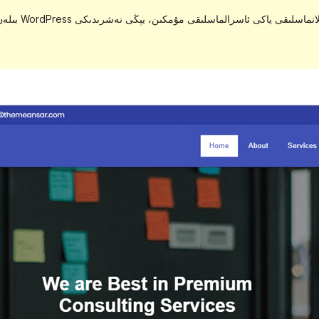
. ئۇ ئەمدى 