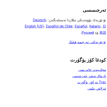
تەرجىمىسى
بۇ ئۆرنەك تۆۋەندىكى تىللاردا تەمىنلەنگەن:
،
Deutsch
English (US)
،
Español de Chile
،
Español
،
Italiano
،
日
本語
ۋە
Русский
.
بۇ ئۆرنەكنى تەرجىمە قىلىڭ
كودغا كۆز يۈگۈرت
ئىجادىيەت خاتىرىسى
تارماق نەشر خەزىنەسى
Trac تە كۆز يۈگۈرت
ئىزلاش بېلىتى