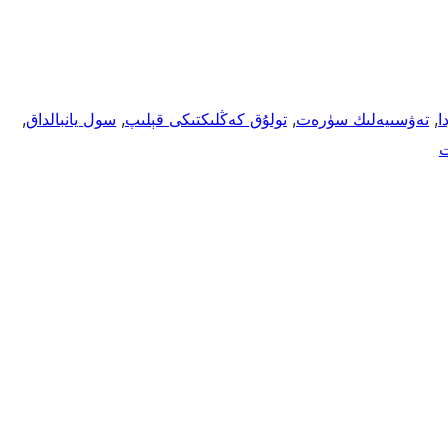
ا
, 
تەۋسىيەلىك سۈرەت
, 
تولۇق كەڭلىكتىكى قېلىپ
, 
سول يانبالداق
, 
ت