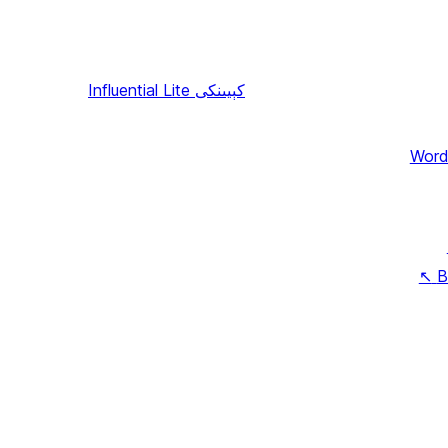
كېيىنكى
Influential Lite
Word
↖
B