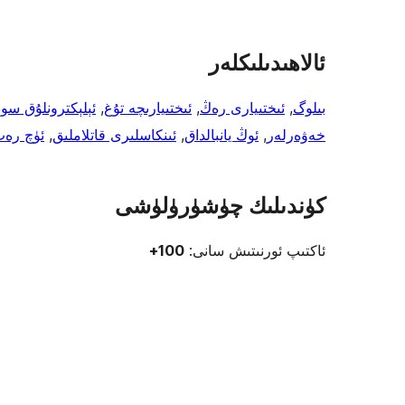
ئالاھىدىلىكلەر
بىلوگ
, 
ئىختىيارى رەڭ
, 
ئىختىيارىچە تۇغ
, 
ئېلېكترونلۇق سود
خەۋەرلەر
, 
ئوڭ يانبالداق
, 
ئىنكاسلىرى قاتلاملىق
, 
ئۈچ رە
كۈندىلىك چۈشۈرۈلۈشى
ئاكتىپ ئورنىتىش سانى:
100+