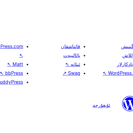
گىنىش
قاتناشقان
Press.com
للاش
پائالىيەت
↖
ادكارلار
ئىئانە
↖
Matt
↖
↖
bbPress
↗
Swag
↖
WordPress.
uddyPress
ئۇيغۇرچە