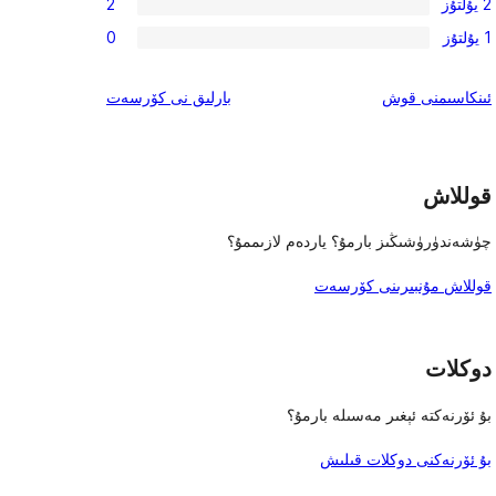
باھالاش
2 يۇلتۇز
2
يۇلتۇز
3-
2
باھالاش
1 يۇلتۇز
0
يۇلتۇز
2-
0
باھالاش
يۇلتۇز
1-
ئىنكاس
ئىنكاسىمنى قوش
بارلىق
نى كۆرسەت
باھالاش
يۇلتۇز
باھالاش
قوللاش
چۈشەندۈرۈشىڭىز بارمۇ؟ ياردەم لازىممۇ؟
قوللاش مۇنبىرىنى كۆرسەت
دوكلات
بۇ ئۆرنەكتە ئېغىر مەسىلە بارمۇ؟
بۇ ئۆرنەكنى دوكلات قىلىش