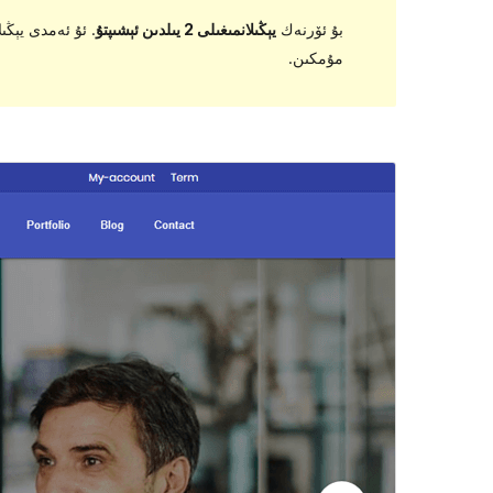
بۇ ئۆرنەك
يېڭىلانمىغىلى 2 يىلدىن ئېشىپتۇ
مۇمكىن.