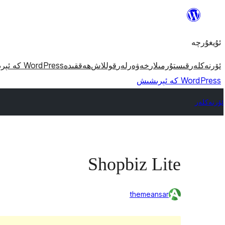
مەزمۇنغا
ئاتلاش
ئۇيغۇرچە
ئۆرنەكلەر
قىستۇرمىلار
خەۋەرلەر
قوللاش
ھەققىدە
WordPress كە ئېرىشىش
WordPress كە ئېرىشىش
ئۆرنەكلەر
Shopbiz Lite
themeansar