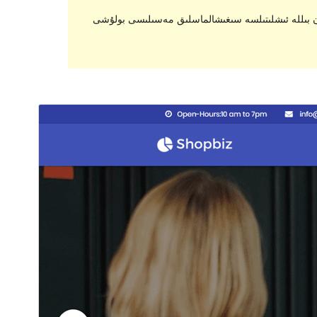
يېڭىلانماسلىقى ياكى ئاسرالماسلىقى مۇمكىن، يېڭى نەشرىدىكى WordPress بىلەن بىللە ئىشلىتىلسە سىغىشالماسلىق مەسىلىسى بولۇشى
ئالدىن كۆزەت
چۈشۈر
نەشرى
1.7.8
ئاخىرقى يېڭىلانغان ۋاقتى
2023-يىل 28-8
ئاكتىپ ئورنىتىش سانى
100+
PHP نەشرى
5.6
ئۆرنەك باش بېتى