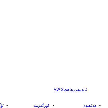
ئالدىنقى
VW Sports
ھەققىدە
كۆرگەزمە
ئۈ