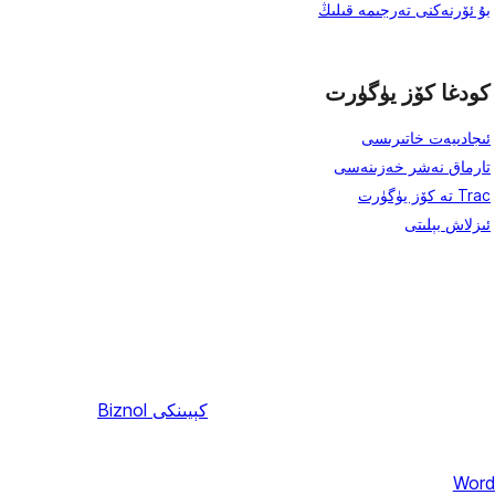
بۇ ئۆرنەكنى تەرجىمە قىلىڭ
كودغا كۆز يۈگۈرت
ئىجادىيەت خاتىرىسى
تارماق نەشر خەزىنەسى
Trac تە كۆز يۈگۈرت
ئىزلاش بېلىتى
كېيىنكى
Biznol
Word