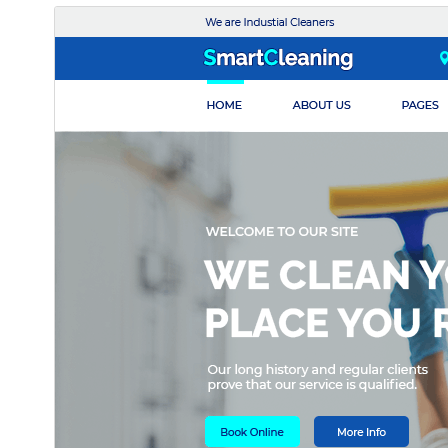
ئالدىن كۆزەت
چۈشۈر
نەشرى
4.8.6
ئاخىرقى يېڭىلانغان ۋاقتى
2026-يىل 15-7
ئاكتىپ ئورنىتىش سانى
100+
WordPress نەشرى
5.0
PHP نەشرى
7.2
ئۆرنەك باش بېتى