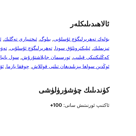
ئالاھىدىلىكلەر
بۆلەك تەھرىرلىگۈچ ئۇسلۇبى
, 
بىلوگ
, 
ئىختىيارى تەگلىك
, 
ئ
تىزىملىك
, 
ئېلېكترونلۇق سودا
, 
تەھرىرلىگۈچ ئۇسلۇبى
, 
تەۋ
كەڭلىكتىكى قېلىپ
, 
تورسىمان جايلاشتۇرۇش
, 
سول يانبا
ئوڭدىن سولغا يېزىلىدىغان تىلنى قوللاش
, 
چوققا يازما
, 
ئۆ
كۈندىلىك چۈشۈرۈلۈشى
ئاكتىپ ئورنىتىش سانى:
100+