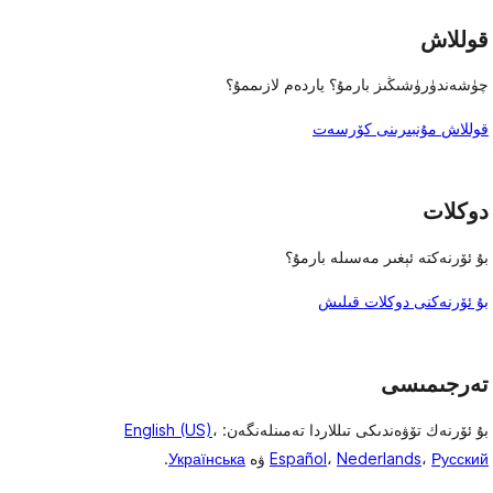
قوللاش
چۈشەندۈرۈشىڭىز بارمۇ؟ ياردەم لازىممۇ؟
قوللاش مۇنبىرىنى كۆرسەت
دوكلات
بۇ ئۆرنەكتە ئېغىر مەسىلە بارمۇ؟
بۇ ئۆرنەكنى دوكلات قىلىش
تەرجىمىسى
بۇ ئۆرنەك تۆۋەندىكى تىللاردا تەمىنلەنگەن:
،
English (US)
Русский
،
Nederlands
،
Español
ۋە
Українська
.