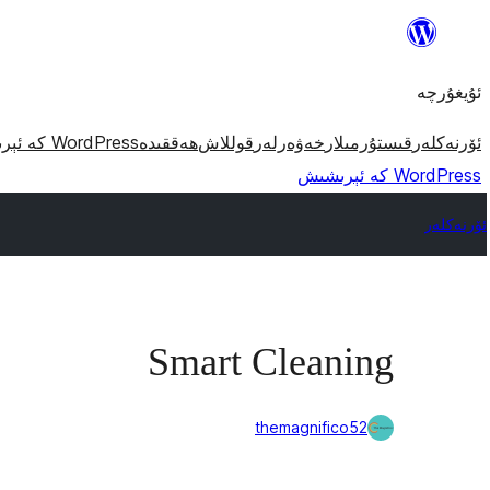
مەزمۇنغا
ئاتلاش
ئۇيغۇرچە
ئۆرنەكلەر
قىستۇرمىلار
خەۋەرلەر
قوللاش
ھەققىدە
WordPress كە ئېرىشىش
WordPress كە ئېرىشىش
ئۆرنەكلەر
Smart Cleaning
themagnifico52