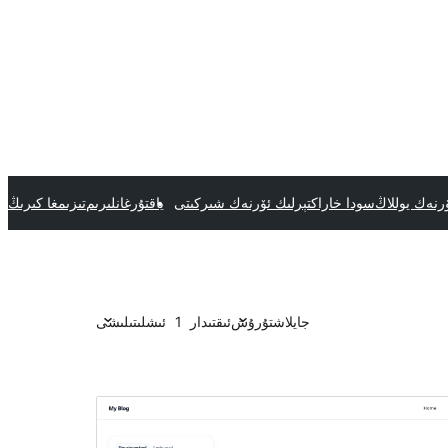
رنەك يوللاڭ
سودا خاراكتېرلىك ئۆرنەك شىركىتى
ياقتۇرغانلىرىم
تىزىمغا كىرىڭ
جايلاشتۇرۇش
ئىقتىدار
1
ئىشلىتىلىشى