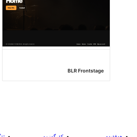
BLR Frontstage
ھەققىدە
كۆرگەزمە
ئۈ