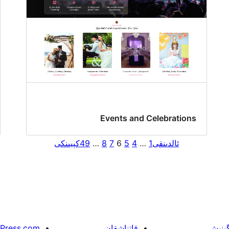
Events and Celebrations
ئالدىنقى
1
…
4
5
6
7
8
…
49
كېيىنكى
گىنىش
قاتناشقان
Press.com