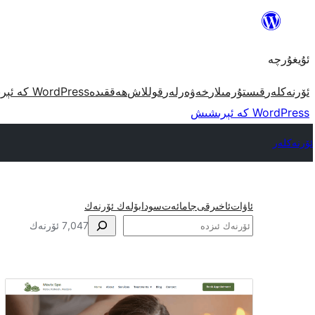
مەزمۇنغا
ئاتلاش
ئۇيغۇرچە
ئۆرنەكلەر
قىستۇرمىلار
خەۋەرلەر
قوللاش
ھەققىدە
WordPress كە ئېرىشىش
WordPress كە ئېرىشىش
ئۆرنەكلەر
ئاۋات
ئاخىرقى
جامائەت
سودا
بۆلەك ئۆرنەك
ئىزدە
7,047 ئۆرنەك
ئىختىيارىچە
تۇغ