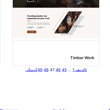
Timber Work
ئالدىنقى
1
…
45
46
47
48
49
كېيىنكى