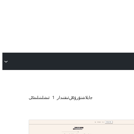
جايلاشتۇرۇش
ئىقتىدار
1
ئىشلىتىلىشى