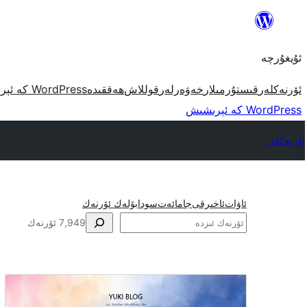
مەزمۇنغا
ئاتلاش
ئۇيغۇرچە
ئۆرنەكلەر
قىستۇرمىلار
خەۋەرلەر
قوللاش
ھەققىدە
WordPress كە ئېرىشىش
WordPress كە ئېرىشىش
ئۆرنەكلەر
ئاۋات
ئاخىرقى
جامائەت
سودا
بۆلەك ئۆرنەك
ئىزدە
7,949 ئۆرنەك
ئىختىيارى
تىزىملىك