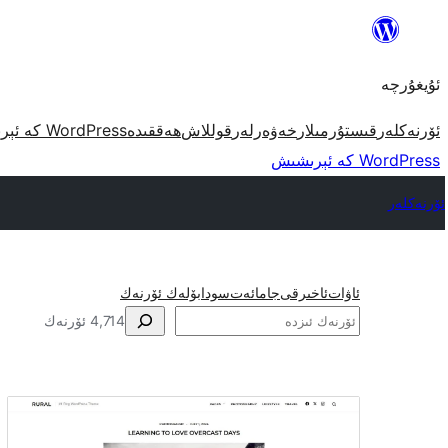
مەزمۇنغا
ئاتلاش
ئۇيغۇرچە
ئۆرنەكلەر
قىستۇرمىلار
خەۋەرلەر
قوللاش
ھەققىدە
WordPress كە ئېرىشىش
WordPress كە ئېرىشىش
ئۆرنەكلەر
ئاۋات
ئاخىرقى
جامائەت
سودا
بۆلەك ئۆرنەك
ئىزدە
4,714 ئۆرنەك
سول
يانبالداق