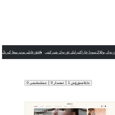
رنەك يوللاڭ
سودا خاراكتېرلىك ئۆرنەك شىركىتى
ياقتۇرغانلىرىم
تىزىمغا كىرىڭ
جايلاشتۇرۇش
1
ئىقتىدار
0
ئىشلىتىلىشى
0