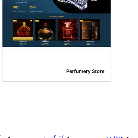
Perfumery Store
ھەققىدە
كۆرگەزمە
ئۈ