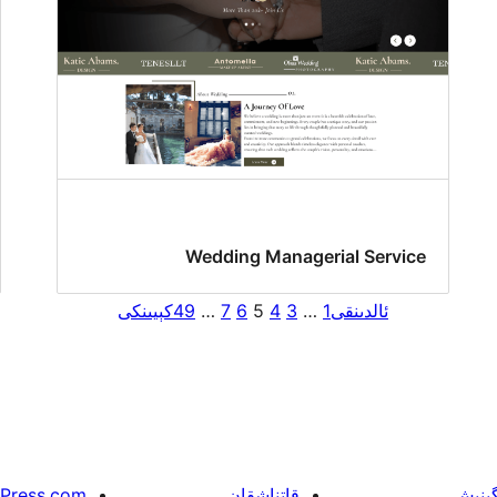
Wedding Managerial Service
ئالدىنقى
1
…
3
4
5
6
7
…
49
كېيىنكى
گىنىش
قاتناشقان
Press.com