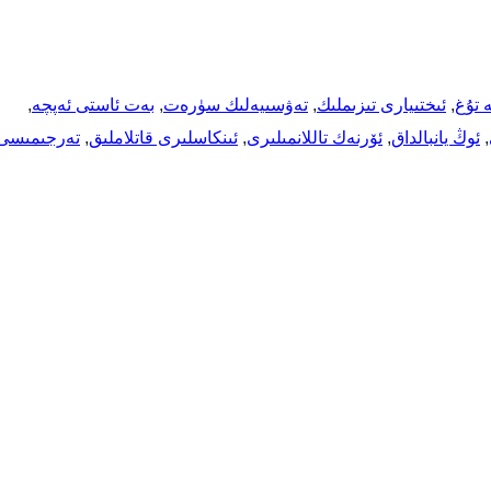
ە تۇغ
, 
ئىختىيارى تىزىملىك
, 
تەۋسىيەلىك سۈرەت
, 
بەت ئاستى ئەپچە
, 
, 
ئوڭ يانبالداق
, 
ئۆرنەك تاللانمىلىرى
, 
ئىنكاسلىرى قاتلاملىق
, 
تەرجىمىسى