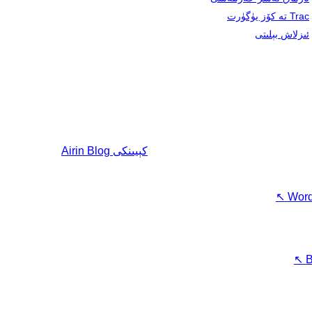
Trac تە كۆز يۈگۈرت
ئىزلاش بېلىتى
كېيىنكى
Airin Blog
↖
Word
↖
B