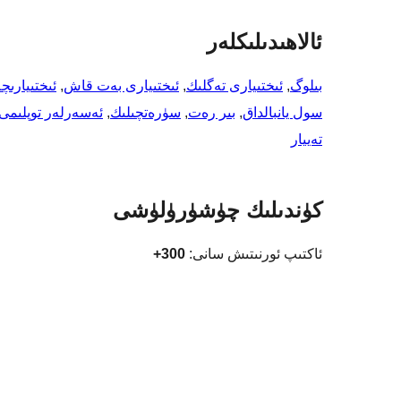
ئالاھىدىلىكلەر
بىلوگ
, 
ئىختىيارى تەگلىك
, 
ئىختىيارى بەت قاش
, 
ئىختىيارىچ
سول يانبالداق
, 
بىر رەت
, 
سۈرەتچىلىك
, 
ئەسەرلەر توپلىمى
تەييار
كۈندىلىك چۈشۈرۈلۈشى
ئاكتىپ ئورنىتىش سانى:
300+