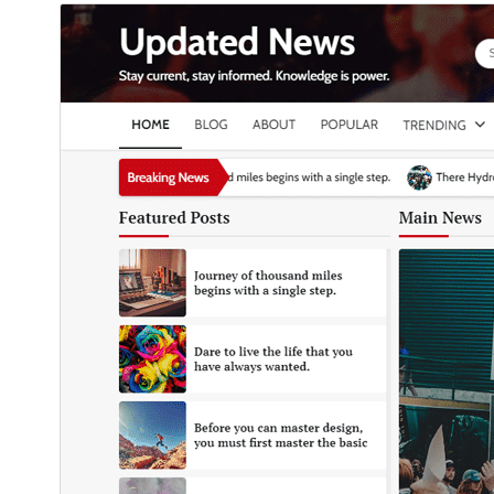
سودا ئۆرنەك
بۇ ئۆرنەك ھەقسىز ئەمما ھەقلىق نۇسخىسىغا سودا
خاراكتېرلىك يېڭىلاش ياكى قوللاش مۇلازىمىتى تەمىنلەيدۇ.
قوللاشنى كۆرسەت
ئالدىن كۆزەت
چۈشۈر
نەشرى
1.0.3
ئاخىرقى يېڭىلانغان ۋاقتى
2025-يىل 5-6
ئاكتىپ ئورنىتىش سانى
300+
WordPress نەشرى
5.0
PHP نەشرى
7.4
ئۆرنەك باش بېتى