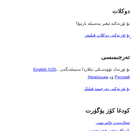
دوكلات
بۇ ئۆرنەكتە ئېغىر مەسىلە بارمۇ؟
بۇ ئۆرنەكنى دوكلات قىلىش
تەرجىمىسى
بۇ ئۆرنەك تۆۋەندىكى تىللاردا تەمىنلەنگەن:
،
English (US)
Русский
ۋە
Українська
.
بۇ ئۆرنەكنى تەرجىمە قىلىڭ
كودغا كۆز يۈگۈرت
ئىجادىيەت خاتىرىسى
تارماق نەشر خەزىنەسى