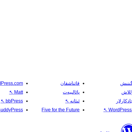
گىنىش
قاتناشقان
Press.com
للاش
پائالىيەت
Matt
↖
ادكارلار
ئىئانە
↖
bbPress
↖
uddyPress
Five for the Future
↖
WordPress.