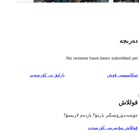
دەرىجە
No reviews have been submitted yet.
ئىنكاس
ئىنكاسىمنى قوش
بارلىق
نى كۆرسەت
قوللاش
چۈشەندۈرۈشىڭىز بارمۇ؟ ياردەم لازىممۇ؟
قوللاش مۇنبىرىنى كۆرسەت