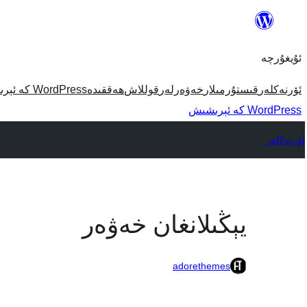
مەزمۇنغا
ئاتلاش
ئۇيغۇرچە
ئۆرنەكلەر
قىستۇرمىلار
خەۋەرلەر
قوللاش
ھەققىدە
WordPress كە ئېرىشىش
WordPress كە ئېرىشىش
ئۆرنەكلەر
يېڭىلانغان خەۋەر
adorethemes