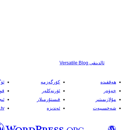
ئالدىنقى
Versatile Blog
ھەققىدە
كۆرگەزمە
ئۈ
خەۋەر
ئۆرنەكلەر
قو
مۇلازىمىتىر
قىستۇرمىلار
ئىج
شەخسىيەت
ئەندىزە
tv