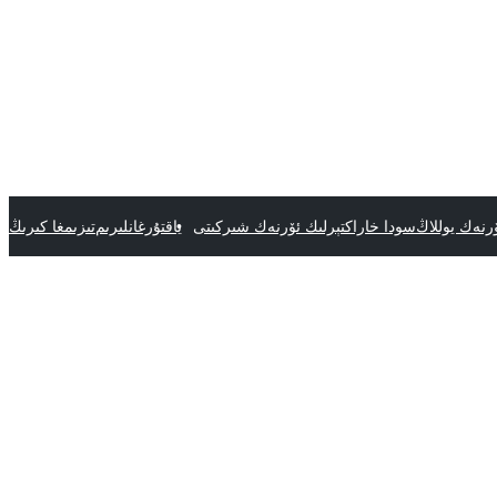
رنەك يوللاڭ
سودا خاراكتېرلىك ئۆرنەك شىركىتى
ياقتۇرغانلىرىم
تىزىمغا كىرىڭ