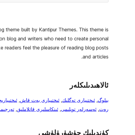
log theme built by Kantipur Themes. This theme is
hion blog and writers who need to create personal
ke readers feel the pleasure of reading blog posts
and articles.
ئالاھىدىلىكلەر
بىلوگ
, 
ئىختىيارى تەگلىك
, 
ئىختىيارى بەت قاش
, 
ئىختىيارى
رەت
, 
ئەسەرلەر توپلىمى
, 
ئىنكاسلىرى قاتلاملىق
, 
تەرجىمى
كۈندىلىك چۈشۈرۈلۈشى