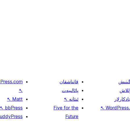
گىنىش
قاتناشقان
Press.com
للاش
پائالىيەت
↖
ادكارلار
ئىئانە
↖
Matt
↖
↖
bbPress
Five for the
↖
WordPress.
uddyPress
Future