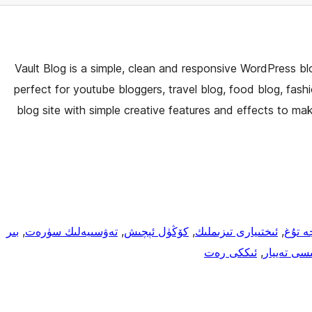
Vault Blog is a simple, clean and responsive WordPress b
perfect for youtube bloggers, travel blog, food blog, fas
blog site with simple creative features and effects to ma
چە تۇغ
, 
ئىختىيارى تىزىملىك
, 
كۆڭۈل ئېچىش
, 
تەۋسىيەلىك سۈرەت
, 
بىر
سى تەييار
, 
ئىككى رەت