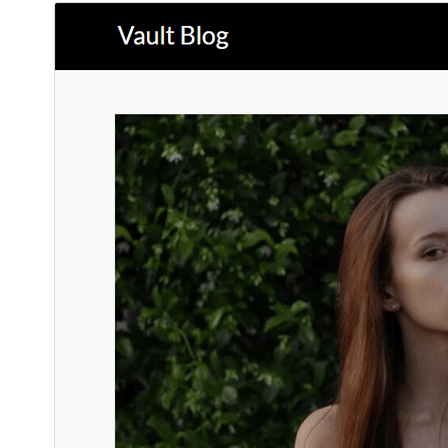
ئالدىن كۆزەت
چۈشۈر
بۇ
Emerge Blog
نىڭ بالا ئۆرنەكى.
نەشرى
1.0
ئاخىرقى يېڭىلانغان ۋاقتى
2024-يىل 5-11
ئاكتىپ ئورنىتىش سانى
100+
WordPress نەشرى
5.1
PHP نەشرى
5.6
ئۆرنەك باش بېتى