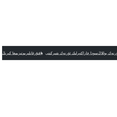
رنەك يوللاڭ
سودا خاراكتېرلىك ئۆرنەك شىركىتى
ياقتۇرغانلىرىم
تىزىمغا كىرىڭ