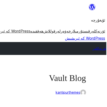
مەزمۇنغا
ئاتلاش
ئۇيغۇرچە
ئۆرنەكلەر
قىستۇرمىلار
خەۋەرلەر
قوللاش
ھەققىدە
WordPress كە ئېرىشىش
WordPress كە ئېرىشىش
ئۆرنەكلەر
Vault Blog
kantipurthemes