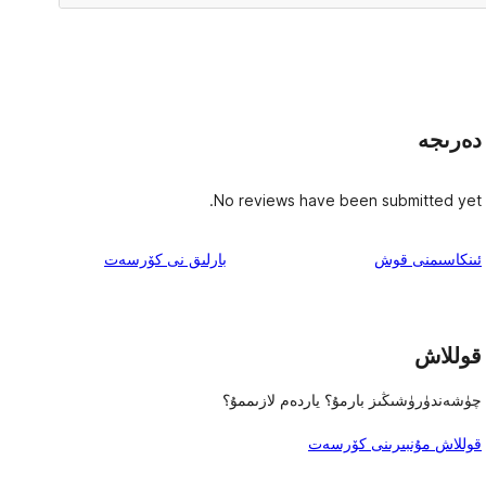
دەرىجە
No reviews have been submitted yet.
ئىنكاس
ئىنكاسىمنى قوش
بارلىق
نى كۆرسەت
قوللاش
چۈشەندۈرۈشىڭىز بارمۇ؟ ياردەم لازىممۇ؟
قوللاش مۇنبىرىنى كۆرسەت