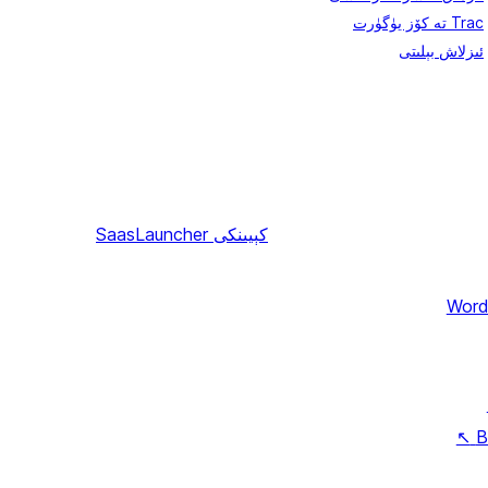
Trac تە كۆز يۈگۈرت
ئىزلاش بېلىتى
كېيىنكى
SaasLauncher
Word
↖
B