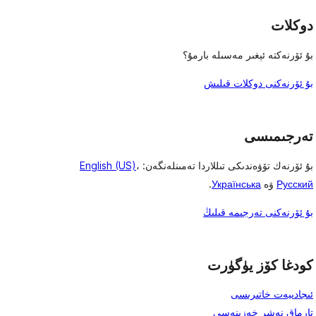
دوكلات
بۇ ئۆرنەكتە ئېغىر مەسىلە بارمۇ؟
بۇ ئۆرنەكنى دوكلات قىلىش
تەرجىمىسى
بۇ ئۆرنەك تۆۋەندىكى تىللاردا تەمىنلەنگەن:
،
English (US)
Русский
ۋە
Українська
.
بۇ ئۆرنەكنى تەرجىمە قىلىڭ
كودغا كۆز يۈگۈرت
ئىجادىيەت خاتىرىسى
تارماق نەشر خەزىنەسى