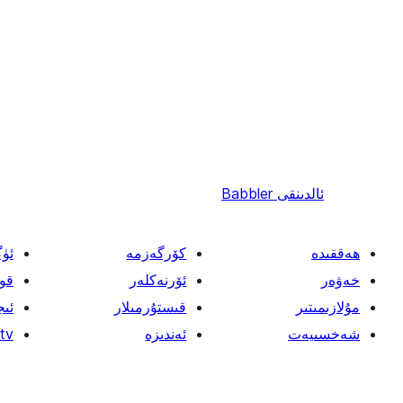
ئالدىنقى
Babbler
ھەققىدە
كۆرگەزمە
ئۈ
خەۋەر
ئۆرنەكلەر
قو
مۇلازىمىتىر
قىستۇرمىلار
ئىج
شەخسىيەت
ئەندىزە
tv