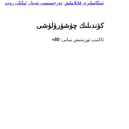
ئىنكاسلىرى قاتلاملىق
, 
تەرجىمىسى تەييار
, 
ئىككى رەت
كۈندىلىك چۈشۈرۈلۈشى
ئاكتىپ ئورنىتىش سانى:
80+