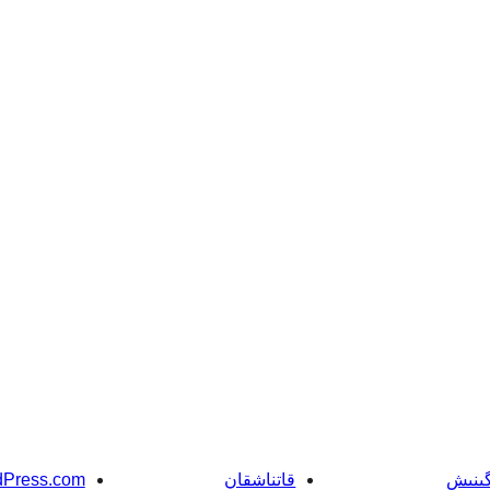
گىنىش
قاتناشقان
Press.com