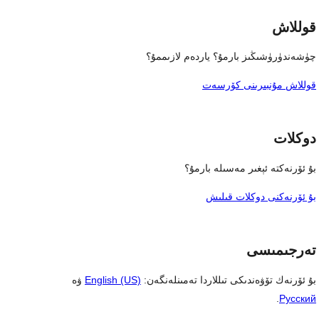
قوللاش
چۈشەندۈرۈشىڭىز بارمۇ؟ ياردەم لازىممۇ؟
قوللاش مۇنبىرىنى كۆرسەت
دوكلات
بۇ ئۆرنەكتە ئېغىر مەسىلە بارمۇ؟
بۇ ئۆرنەكنى دوكلات قىلىش
تەرجىمىسى
بۇ ئۆرنەك تۆۋەندىكى تىللاردا تەمىنلەنگەن:
English (US)
ۋە
.
Русский