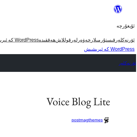
مەزمۇنغا
ئاتلاش
ئۇيغۇرچە
ئۆرنەكلەر
قىستۇرمىلار
خەۋەرلەر
قوللاش
ھەققىدە
WordPress كە ئېرىشىش
WordPress كە ئېرىشىش
ئۆرنەكلەر
Voice Blog Lite
postmagthemes