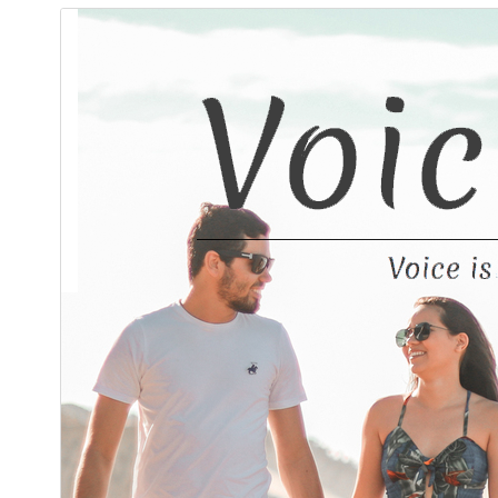
ئالدىن كۆزەت
چۈشۈر
بۇ
Voice Blog
نىڭ بالا ئۆرنەكى.
نەشرى
1.1.1
ئاخىرقى يېڭىلانغان ۋاقتى
2025-يىل 13-6
ئاكتىپ ئورنىتىش سانى
80+
WordPress نەشرى
4.7
PHP نەشرى
5.6
ئۆرنەك باش بېتى