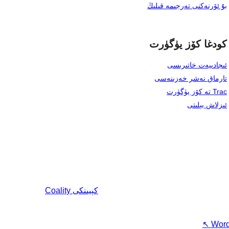
بۇ ئۆرنەكنى تەرجىمە قىلىڭ
كودغا كۆز يۈگۈرت
ئىجادىيەت خاتىرىسى
تارماق نەشر خەزىنەسى
Trac تە كۆز يۈگۈرت
ئىزلاش بېلىتى
كېيىنكى
Coality
↖
Word