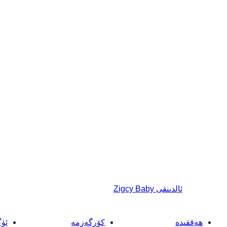
ئالدىنقى
Zigcy Baby
ھەققىدە
كۆرگەزمە
ئۈ