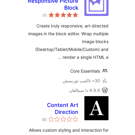
Responsive Picture
Block
ئومۇمىي
)
(1
دەرىجە
Create truly responsive, art-
images in the block editor. Wrap 
Image
(Desktop/Tablet/Mobile/Cust
render a single 
Core Essent
ىنالغان
Content Art
Direction
ئومۇمىي
)
(0
دەرىجە
Allows custom styling and interac