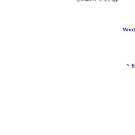
Word
↖
B