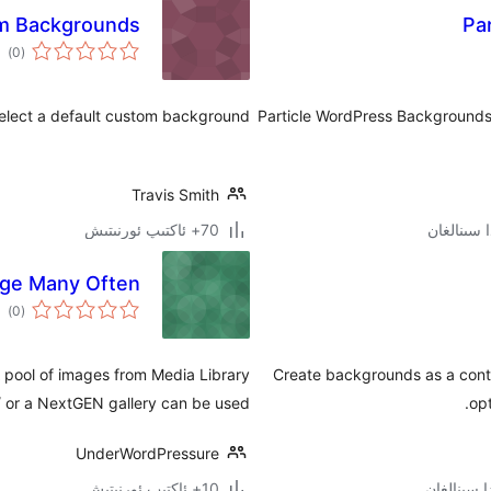
m Backgrounds
Pa
ئوم
)
(0
دەر
select a default custom background.
Particle WordPress Backgrounds 
Travis Smith
70+ ئاكتىپ ئورنىتىش
age Many Often
ئوم
)
(0
دەر
pool of images from Media Library
Create backgrounds as a cont
/ or a NextGEN gallery can be used.
opt
UnderWordPressure
10+ ئاكتىپ ئورنىتىش