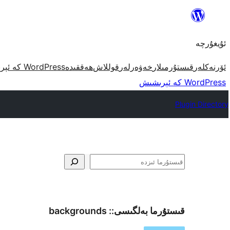
مەزمۇنغا
ئاتلاش
ئۇيغۇرچە
ئۆرنەكلەر
قىستۇرمىلار
خەۋەرلەر
قوللاش
ھەققىدە
WordPress كە ئېرىشىش
WordPress كە ئېرىشىش
Plugin Directory
ئىزدە
قىستۇرما بەلگىسى::
backgrounds