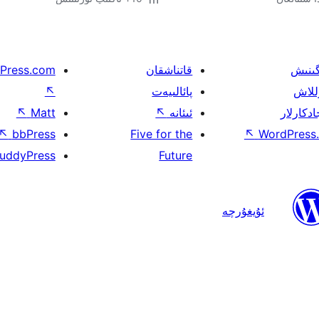
گىنىش
قاتناشقان
Press.com
للاش
پائالىيەت
↖
ادكارلار
ئىئانە
↖
Matt
↖
↖
bbPress
Five for the
↖
WordPress.
uddyPress
Future
ئۇيغۇرچە