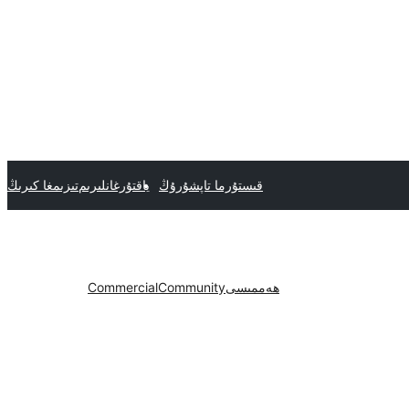
قىستۇرما تاپشۇرۇڭ
ياقتۇرغانلىرىم
تىزىمغا كىرىڭ
ھەممىسى
Community
Commercial