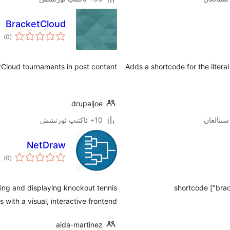
BracketCloud
ئوم
)
(0
دەر
loud tournaments in post content.
Adds a shortcode for the literal
drupaljoe
10+ ئاكتىپ ئورنىتىش
NetDraw
ئوم
)
(0
دەر
ing and displaying knockout tennis
with a visual, interactive frontend.
aida-martinez