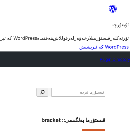
مەزمۇنغا
ئاتلاش
ئۇيغۇرچە
ئۆرنەكلەر
قىستۇرمىلار
خەۋەرلەر
قوللاش
ھەققىدە
WordPress كە ئېرىشىش
WordPress كە ئېرىشىش
Plugin Directory
ئىزدە
قىستۇرما بەلگىسى::
bracket