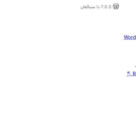
7.0.3 دا سىنالغان
Word
↖
B