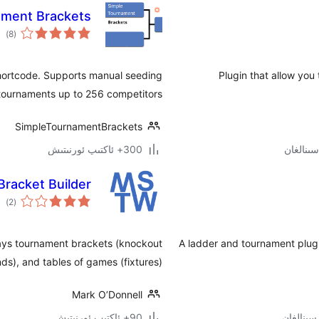
ament Brackets
ئوم
)
(8
دەر
hortcode. Supports manual seeding
Plugin that allow you
tournaments up to 256 competitors.
SimpleTournamentBrackets
300+ ئاكتىپ ئورنىتىش
racket Builder
ئوم
)
(2
دەر
ays tournament brackets (knockout
A ladder and tournament plugi
ds), and tables of games (fixtures).
Mark O’Donnell
90+ ئاكتىپ ئورنىتىش