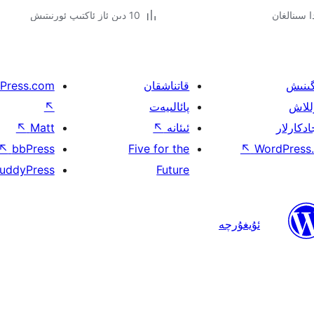
10 دىن ئاز ئاكتىپ ئورنىتىش
گىنىش
قاتناشقان
Press.com
للاش
پائالىيەت
↖
ادكارلار
ئىئانە
↖
Matt
↖
↖
bbPress
Five for the
↖
WordPress.
uddyPress
Future
ئۇيغۇرچە