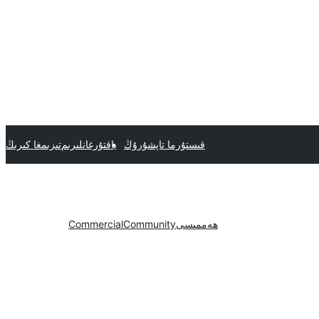
قىستۇرما تاپشۇرۇڭ
ياقتۇرغانلىرىم
تىزىمغا كىرىڭ
ھەممىسى
Community
Commercial