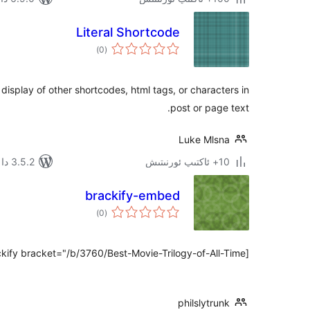
Literal Shortcode
ئومۇمىي
)
(0
دەرىجە
 display of other shortcodes, html tags, or characters in
post or page text.
Luke Mlsna
10+ ئاكتىپ ئورنىتىش
3.5.2 دا سىنالغان
brackify-embed
ئومۇمىي
)
(0
دەرىجە
[brackify bracket="/b/3760/Best-Movie-Trilogy-of-All-Time"] shortcode
philslytrunk