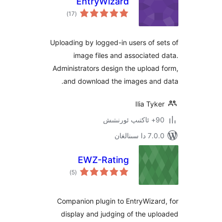
EntryWizard
ئومۇمىي
)
(17
دەرىجە
Uploading by logged-in users of
image files and associat
Administrators design the uplo
and download the images an
Ilia T
ىنالغان
EWZ-Rating
ئومۇمىي
)
(5
دەرىجە
Companion plugin to EntryWiz
display and judging of the 