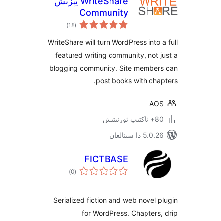
WriteShare يېزىش
Community
ئومۇمىي
Platform
)
(18
دەرىجە
WriteShare will turn WordPress int
featured writing community, no
blogging community. Site memb
post books with c
 سىنالغان
FICTBASE
ئومۇمىي
)
(0
دەرىجە
Serialized fiction and web nove
for WordPress. Chapte