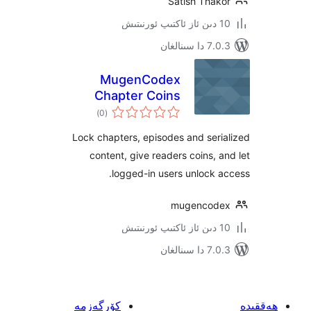
Satish Tha
ىنالغان
MugenCodex
Chapter Coins
ئومۇمىي
Paywall
)
(0
دەرىجە
Lock chapters, episodes and se
content, give readers coins,
logged-in users unlock
mugenco
ىنالغان
كۆرگەزمە