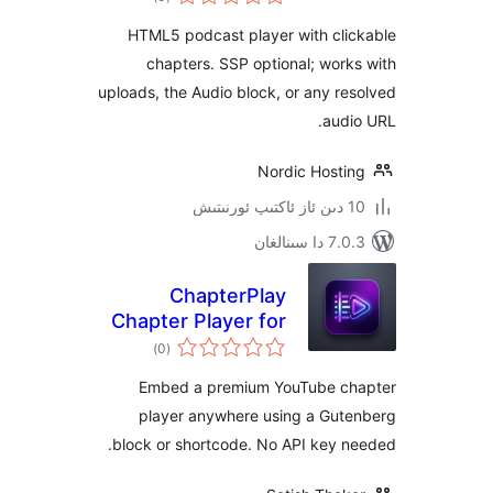
دەرىجە
HTML5 podcast player with cl
chapters. SSP optional; wo
uploads, the Audio block, or any 
au
Nordic Host
ىنالغان
ChapterPlay
Chapter Player for
ئومۇمىي
YouTube
)
(0
دەرىجە
Embed a premium YouTube 
player anywhere using a Gu
block or shortcode. No API key