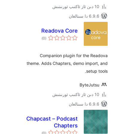
ىنالغان
Readova Core
ئومۇمىي
)
(0
دەرىجە
Companion plugin for the 
theme. Adds Chapters, demo impo
setu
ByteJu
ىنالغان
Chapcast – Podcast
Chapters
ئومۇمىي
)
(0