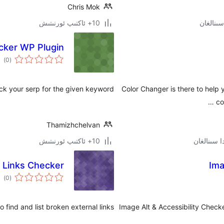
Chris Mok
10+ ئاكتىپ ئورنىتىش
cker WP Plugin
ئوم
)
(0
دەر
eck your serp for the given keyword
Color Changer is there to help
co
Thamizhchelvan
10+ ئاكتىپ ئورنىتىش
 Links Checker
Ima
ئوم
)
(0
دەر
find and list broken external links.
Image Alt & Accessibility Checke