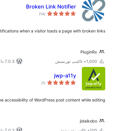
Broken Link Notifier
ئومۇمىي
)
(14
دەرىجە
tifications when a visitor loads a page with broken links
PluginRx
1,000+ ئاكتىپ ئورنىتىش
7.0.3 دا سىنالغان
jwp-a11y
ئومۇمىي
)
(1
دەرىجە
e accessibility of WordPress post content while editing.
jidaikobo
100+ ئاكتىپ ئورنىتىش
7.0.3 دا سىنالغان