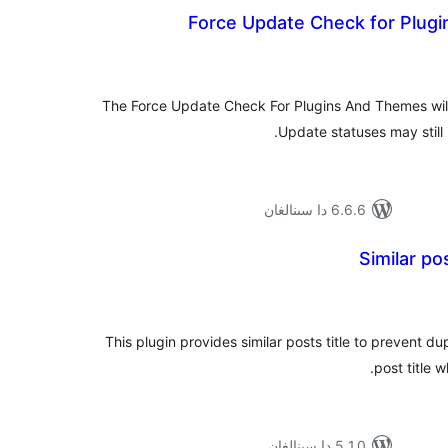
Force Update Check for Plug
ۇمىي
ىجە
The Force Update Check For Plugins And Themes will 
Update statuses may still
6.6.6 دا سىنالغان
Similar po
ۇمىي
ىجە
This plugin provides similar posts title to prevent du
post title 
5.1.0 دا سىنالغان