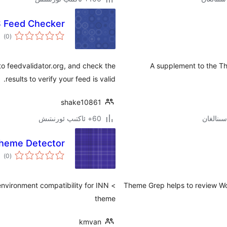
 Feed Checker
ئوم
)
(0
دەر
to feedvalidator.org, and check the
A supplement to the T
results to verify your feed is valid.
shake10861
60+ ئاكتىپ ئورنىتىش
me Detector)
ئوم
)
(0
دەر
onment compatibility for INN
Theme Grep helps to review W
theme
kmvan