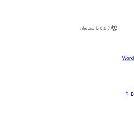
6.8.7 دا سىنالغان
Word
↖
B