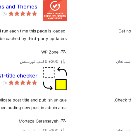
ins and Themes
ئوم
)
(5
دەر
run each time this page is loaded.
Get no
 be cached by third-party updaters.
WP Zone
200+ ئاكتىپ ئورنىتىش
st-title checker
ئوم
)
(9
دەر
plicate post title and publish unique
Check th
when adding new post in admin area.
Morteza Geransayeh
100+ ئاكتىپ ئورنىتىش