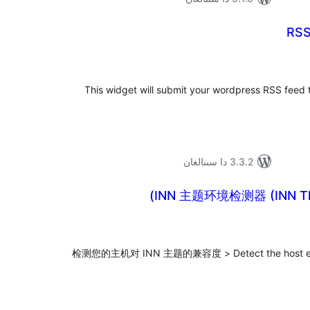
RSS
ۇمىي
ىجە
This widget will submit your wordpress RSS feed 
3.3.2 دا سىنالغان
INN 主题环境检测器 (INN The
ۇمىي
ىجە
> 检测您的主机对 INN 主题的兼容度 > Detect the host envir