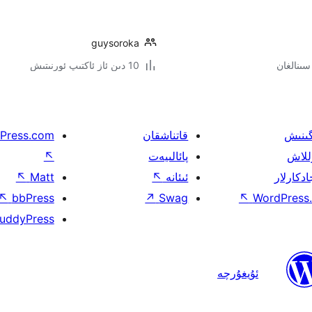
guysoroka
10 دىن ئاز ئاكتىپ ئورنىتىش
گىنىش
قاتناشقان
Press.com
للاش
پائالىيەت
↖
ادكارلار
ئىئانە
↖
Matt
↖
↖
bbPress
↗
Swag
↖
WordPress.
uddyPress
ئۇيغۇرچە