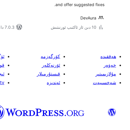
and offer suggested fixes.
DevAura
10 دىن ئاز ئاكتىپ ئورنىتىش
7.0.3 دا سىنالغان
ھەققىدە
كۆرگەزمە
ئۈ
خەۋەر
ئۆرنەكلەر
قو
مۇلازىمىتىر
قىستۇرمىلار
ئىج
شەخسىيەت
ئەندىزە
tv