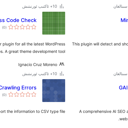
10+ ئاكتىپ ئورنىتىش
ss Code Check
Mi
ئوم
)
(0
دەر
 plugin for all the latest WordPress
This plugin will detect and s
s. A great theme development tool!
Ignacio Cruz Moreno
10+ ئاكتىپ ئورنىتىش
rawling Errors
GAI
ئوم
)
(0
دەر
rt the information to CSV type file
A comprehensive AI SEO an
webs