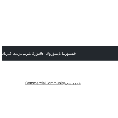
قىستۇرما تاپشۇرۇڭ
ياقتۇرغانلىرىم
تىزىمغا كىرىڭ
ھەممىسى
Community
Commercial