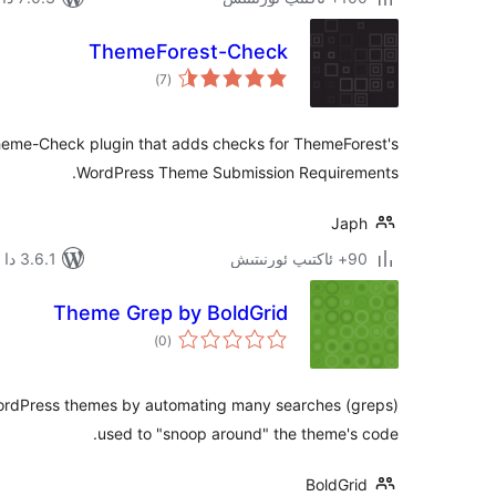
ThemeForest-Check
ئومۇمىي
)
(7
دەرىجە
heme-Check plugin that adds checks for ThemeForest's
WordPress Theme Submission Requirements.
Japh
90+ ئاكتىپ ئورنىتىش
3.6.1 دا سىنالغان
Theme Grep by BoldGrid
ئومۇمىي
)
(0
دەرىجە
ordPress themes by automating many searches (greps)
used to "snoop around" the theme's code.
BoldGrid