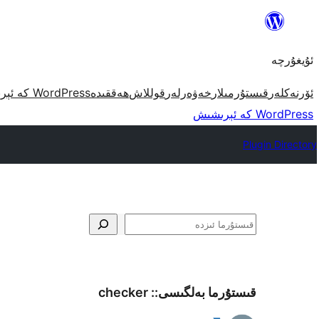
مەزمۇنغا
ئاتلاش
ئۇيغۇرچە
ئۆرنەكلەر
قىستۇرمىلار
خەۋەرلەر
قوللاش
ھەققىدە
WordPress كە ئېرىشىش
WordPress كە ئېرىشىش
Plugin Directory
ئىزدە
قىستۇرما بەلگىسى::
checker