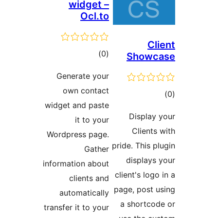
widget –
Ocl.to
ئومۇمىي
)
(0
Show
دەرىجە
Generate your
own contact
ىي
widget and paste
ە
Displ
it to your
Clien
Wordpress page.
pride. This
Gather
displa
information about
client's lo
clients and
page, pos
automatically
a shortc
transfer it to your