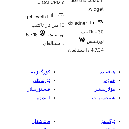
use the 
Ocl CRM s …
getreveltd
dxladner
10 دىن ئاز ئاكتىپ
اكتىپ
ئورنىتىش
5.7.16
ش
دا سىنالغان
كۆرگەزمە
ئۆرنەكلەر
قىستۇرمىلار
ئەندىزە
قاتناشقان