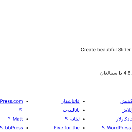
Create beautiful Slide
ا سىنالغان
گىنىش
قاتناشقان
Press.com
للاش
پائالىيەت
↖
ادكارلار
ئىئانە
↖
Matt
↖
↖
bbPress
Five for the
↖
WordPress.