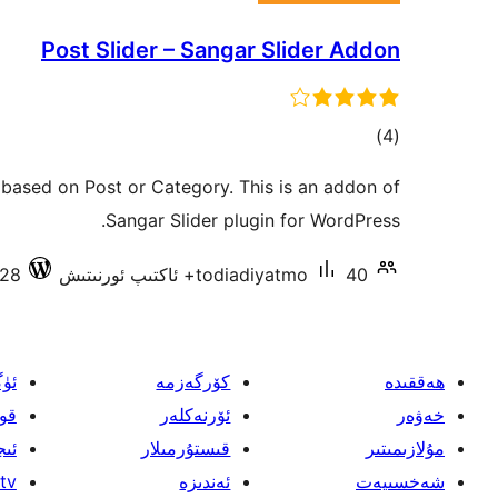
Post Slider – Sangar Slider Addon
ئومۇمىي
)
(4
دەرىجە
r based on Post or Category. This is an addon of
Sangar Slider plugin for WordPress.
40+ ئاكتىپ ئورنىتىش
todiadiyatmo
4.8.28 د
ھەققىدە
كۆرگەزمە
ئۈ
خەۋەر
ئۆرنەكلەر
قو
مۇلازىمىتىر
قىستۇرمىلار
ئىج
شەخسىيەت
ئەندىزە
tv