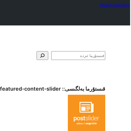
Plugin Directory
ئىزدە
قىستۇرما بەلگىسى::
featured-content-slider