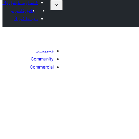
قىستۇرما تاپشۇرۇڭ
ياقتۇرغانلىرىم
تىزىمغا كىرىڭ
ھەممىسى
Community
Commercial