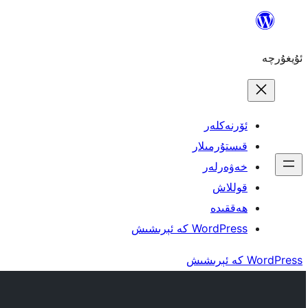
مەزمۇنغا
ئاتلاش
ئۇيغۇرچە
ئۆرنەكلەر
قىستۇرمىلار
خەۋەرلەر
قوللاش
ھەققىدە
WordPress كە ئېرىشىش
WordPress كە ئېرىشىش