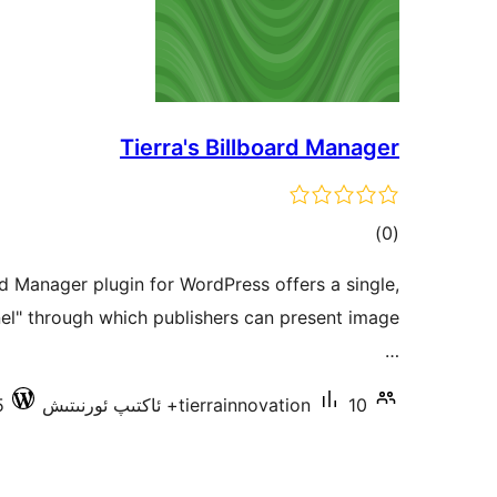
Tierra's Billboard Manager
ئومۇمىي
)
(0
دەرىجە
rd Manager plugin for WordPress offers a single,
nel" through which publishers can present image
…
10+ ئاكتىپ ئورنىتىش
tierrainnovation
.5