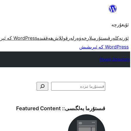
مەزمۇنغا
ئاتلاش
ئۇيغۇرچە
ئۆرنەكلەر
قىستۇرمىلار
خەۋەرلەر
قوللاش
ھەققىدە
WordPress كە ئېرىشىش
WordPress كە ئېرىشىش
Plugin Directory
ئىزدە
قىستۇرما بەلگىسى::
Featured Content