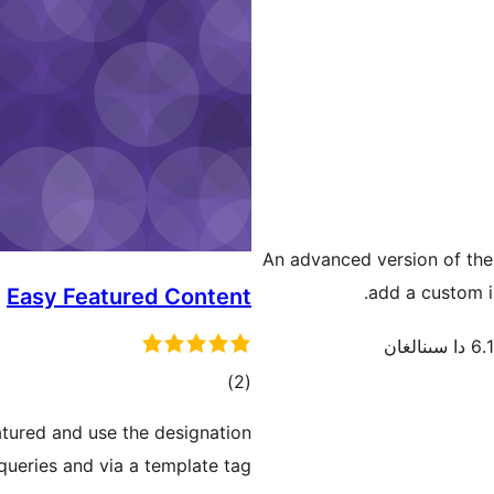
An advanced version of the
add a custom i
Easy Featured Content
ا سىنالغان
ئومۇمىي
)
(2
دەرىجە
atured and use the designation
queries and via a template tag.