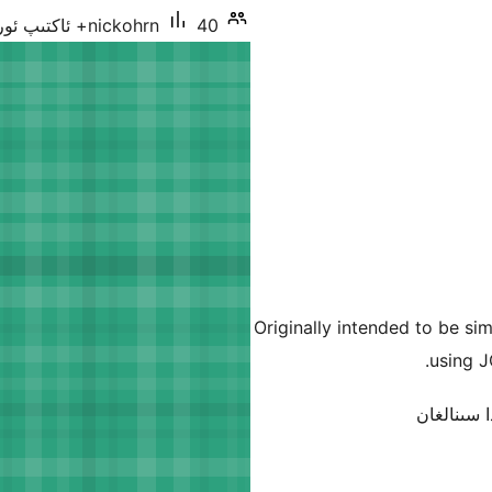
40+ ئاكتىپ ئورنىتىش
nickohrn
Originally intended to be si
using J