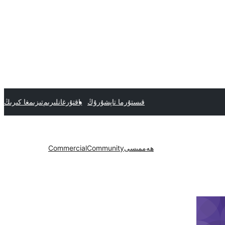
قىستۇرما تاپشۇرۇڭ
ياقتۇرغانلىرىم
تىزىمغا كىرىڭ
ھەممىسى
Community
Commercial