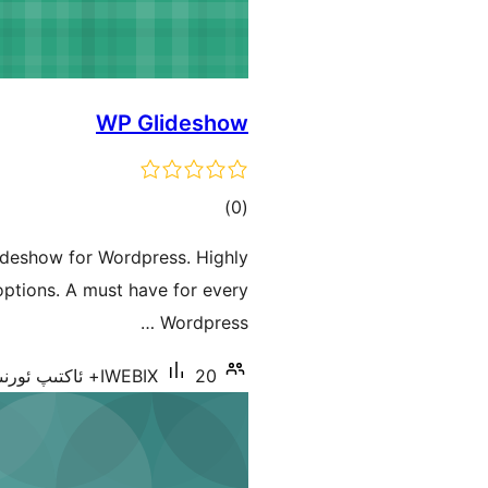
WP Glideshow
ئومۇمىي
)
(0
دەرىجە
ideshow for Wordpress. Highly
options. A must have for every
Wordpress …
20+ ئاكتىپ ئورنىتىش
IWEBIX