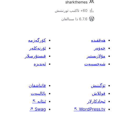
sharkthe
نالغان
كۆرگەزمە
ئۆرنەكلەر
قىستۇرمىلار
ئەندىزە
قاتناشقان
پائالىيەت
ئىئانە
↖
↗
Swag
↖
W