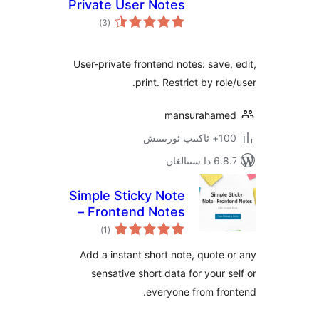
Private User Notes
ئومۇمىي
)
(3
دەرىجە
User-private frontend notes: sav
print. Restrict by r
mansuraha
ىتىش
نالغان
Simple Sticky Note
– Frontend Notes
ئومۇمىي
)
(1
دەرىجە
Add a instant short note, quot
sensative short data for your
everyone from f