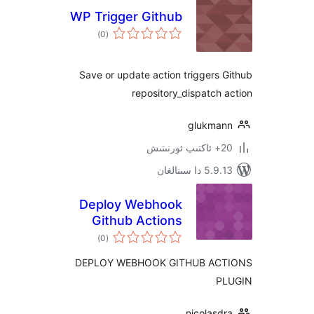
WP Trigger Github
ئومۇمىي
)
(0
دەرىجە
Save or update action trigger
repository_dispatc
glukm
 سىنالغان
Deploy Webhook
Github Actions
ئومۇمىي
)
(0
دەرىجە
DEPLOY WEBHOOK GITHUB A
nicolas