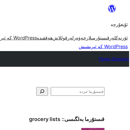
مەزمۇنغا
ئاتلاش
ئۇيغۇرچە
ئۆرنەكلەر
قىستۇرمىلار
خەۋەرلەر
قوللاش
ھەققىدە
WordPress كە ئېرىشىش
WordPress كە ئېرىشىش
Plugin Directory
ئىزدە
قىستۇرما بەلگىسى::
grocery lists