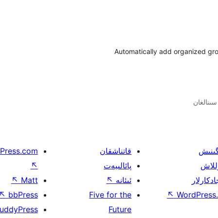
Automatically add organized groce
گىنىش
قاتناشقان
Press.com
للاش
پائالىيەت
↖
ادكارلار
ئىئانە
↖
Matt
↖
↖
bbPress
Five for the
↖
WordPress.
uddyPress
Future