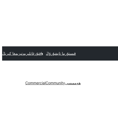
قىستۇرما تاپشۇرۇڭ
ياقتۇرغانلىرىم
تىزىمغا كىرىڭ
ھەممىسى
Community
Commercial