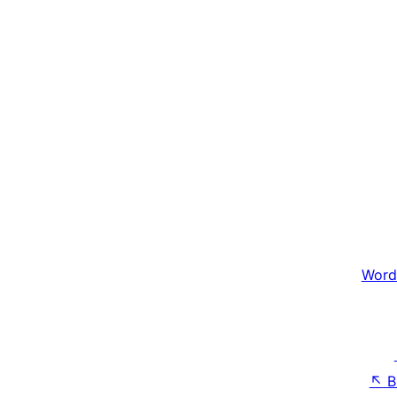
Word
↖
B