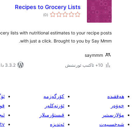
Recipes to Grocery Lists
ئومۇمىي
)
(0
دەرىجە
ry lists with nutritional estimates to your recipe posts
with just a click. Brought to you by Say Mmm.
saymmm
10+ ئاكتىپ ئورنىتىش
3.3.2 دا سىنالغان
ھەققىدە
كۆرگەزمە
ئۈ
خەۋەر
ئۆرنەكلەر
قو
مۇلازىمىتىر
قىستۇرمىلار
ئىج
شەخسىيەت
ئەندىزە
tv