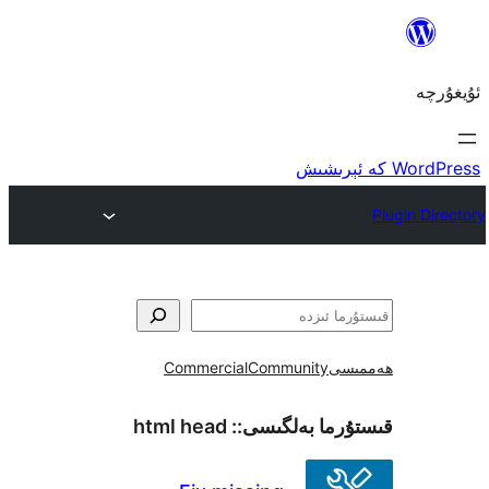
ى
Community
Commercial
ما بەلگىسى::
html head