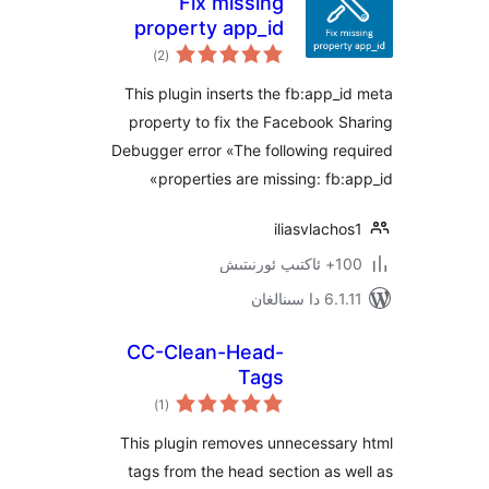
Fix missing
property app_id
ئومۇمىي
)
(2
دەرىجە
This plugin inserts the fb:app
property to fix the Facebook
Debugger error «The following 
properties are missing: fb
iliasvlac
ىتىش
ىنالغان
CC-Clean-Head-
Tags
ئومۇمىي
)
(1
دەرىجە
This plugin removes unnecessa
tags from the head section as