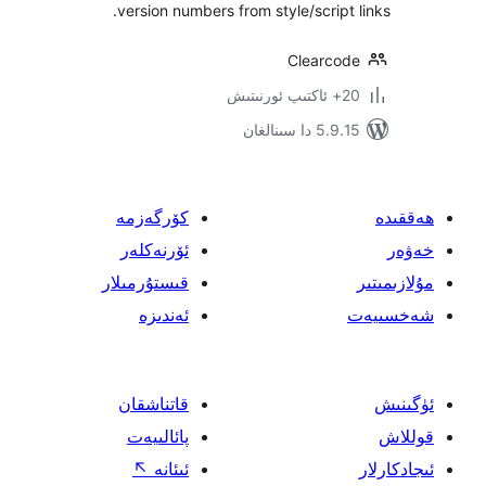
version numbers from style/scrip
Clearc
 سىنالغان
كۆرگەزمە
ئۆرنەكلەر
قىستۇرمىلار
ئەندىزە
قاتناشقان
پائالىيەت
ئىئانە
↖