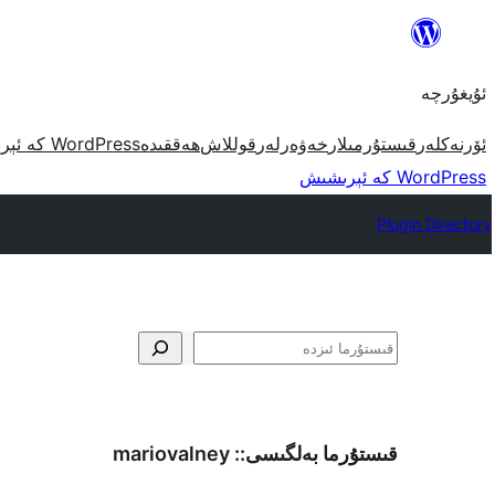
مەزمۇنغا
ئاتلاش
ئۇيغۇرچە
ئۆرنەكلەر
قىستۇرمىلار
خەۋەرلەر
قوللاش
ھەققىدە
WordPress كە ئېرىشىش
WordPress كە ئېرىشىش
Plugin Directory
ئىزدە
قىستۇرما بەلگىسى::
mariovalney