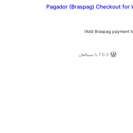
Pagador (Braspag) Checkout fo
ۇمىي
ىجە
Add Braspag payment t
7.0.3 دا سىنالغان