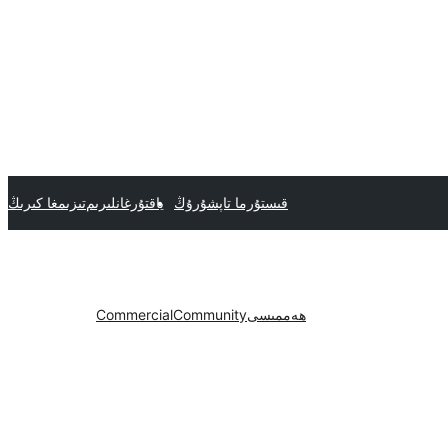
قىستۇرما تاپشۇرۇڭ
ياقتۇرغانلىرىم
تىزىمغا كىرىڭ
ھەممىسى
Community
Commercial