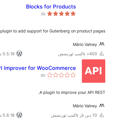
Blocks for Products
ئومۇمىي
)
(5
دەرىجە
 plugin to add support for Gutenberg on product pages.
Mário Valney
400+ ئاكتىپ ئورنىتىش
5.5.19 دا سىنالغان
I Improver for WooCommerce
ئومۇمىي
)
(0
دەرىجە
A plugin to improve your API REST.
Mário Valney
10 دىن ئاز ئاكتىپ ئورنىتىش
5.6.18 دا سىنالغان