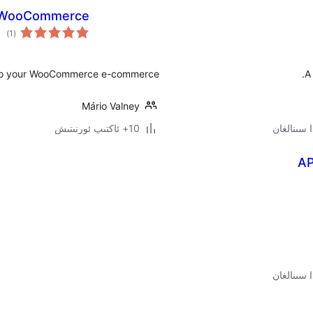
r WooCommerce
ئوم
)
(1
دەر
o your WooCommerce e-commerce!
A
Mário Valney
10+ ئاكتىپ ئورنىتىش
AP