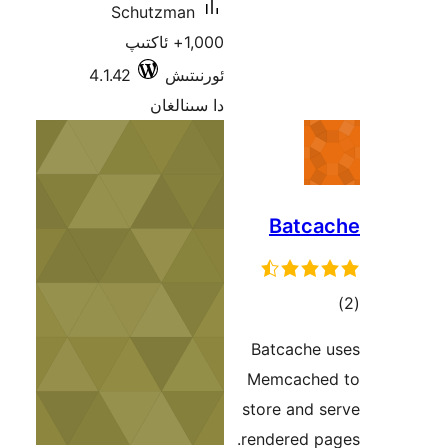
Schutzman
1,000+ ئاكتىپ
ئورنىتىش
4.1.42
دا سىنالغان
Bat
ىي
ە
Batcach
Memcac
store an
rendered