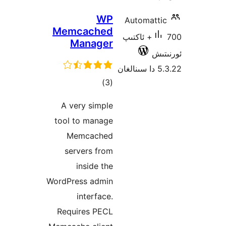
WP
Automat
Memcached
700+ ئاكتىپ
Manager
ش
ئومۇمىي
)
(3
دەرىجە
A very simple
tool to manage
Memcached
servers from
inside the
WordPress admin
interface.
Requires PECL