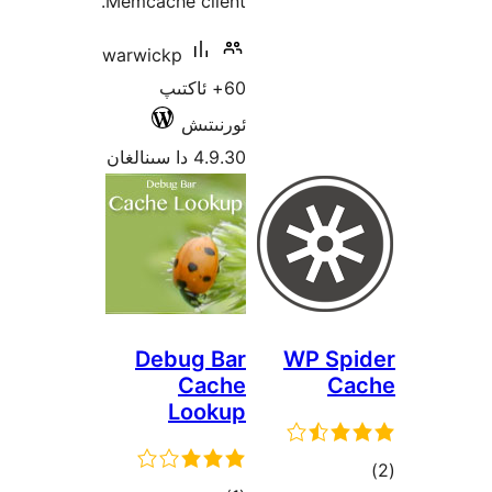
Memcache client.
warwickp
60+ ئاكتىپ
ئورنىتىش
4.9.30 دا سىنالغان
Debug Bar
WP S
Cache
C
Lookup
ىي