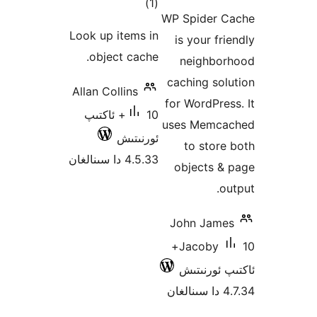
ئومۇمىي
)
(1
ە
WP Spider
دەرىجە
Look up items in
is your f
object cache.
neighb
caching s
Allan Collins
for WordPr
10+ ئاكتىپ
uses Mem
ئورنىتىش
to sto
4.5.33 دا سىنالغان
objects 
John Ja
10+
Jacoby
ئورنىتىش