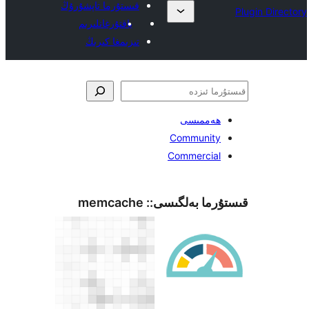
قىستۇرما تاپشۇرۇڭ
ياقتۇرغانلىرىم
تىزىمغا كىرىڭ
ەممىسى
Communit
Commerci
ما بەلگىسى::
memcache