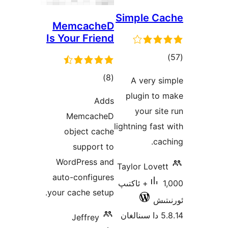
Simple 
MemcacheD
Is Your Friend
ۇمىي
جە
ئومۇمىي
)
(8
A very
دەرىجە
plugin t
Adds
your s
MemcacheD
lightning fa
object cache
c
support to
WordPress and
Taylor Lov
auto-configures
1,000+ ئاكتىپ
your cache setup.
ش
Jeffrey