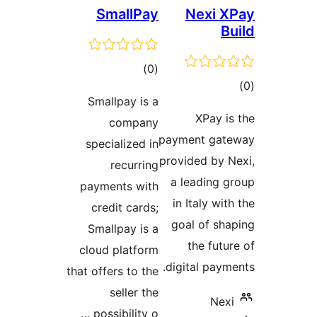
SmallPay
Nexi
ئومۇمىي
)
(0
ىي
دەرىجە
Smallpay is a
ە
XPay
company
payment g
specialized in
provided b
recurring
a leadin
payments with
in Italy 
credit cards;
goal of 
Smallpay is a
the fu
cloud platform
digital pa
that offers to the
seller the
N
possibility o …