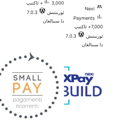
3,000+ ئاكتىپ
N
ئورنىتىش
7.0.3
Payme
دا سىنالغان
7,0+ ئاكتىپ
ش
7.0.3
غان