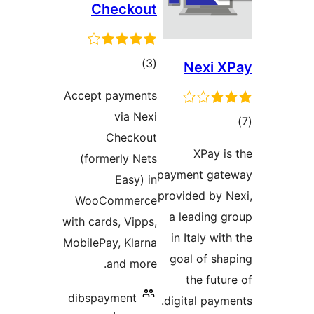
Checkout
ئومۇمىي
)
(3
Nexi
دەرىجە
Accept payments
via Nexi
ىي
Checkout
ە
XPay
(formerly Nets
payment g
Easy) in
provided b
WooCommerce
a leadin
with cards, Vipps,
in Italy 
MobilePay, Klarna
goal of 
and more.
the fu
dibspayment
digital pa