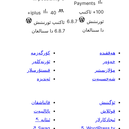
Payme
 ئاكتىپ
40+
iplus
ش
6.8.7
ئاكتىپ ئورنىتىش
غان
6.8.7 دا سىنالغان
كۆرگەزمە
ئۆرنەكلەر
قىستۇرمىلار
ئەندىزە
قاتناشقان
پائالىيەت
ئىئانە
↖
↗
Swag
↖
W