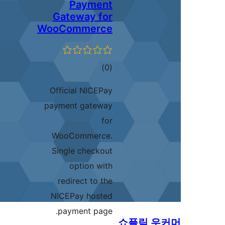
Payment
Gateway for
WooCommerce
ئومۇمىي
)
(0
دەرىجە
Official NICEPay
payment gateway
for
WooCommerce.
Single checkout
option with
redirect to the
NICEPay hosted
payment page.
쇼플릭 