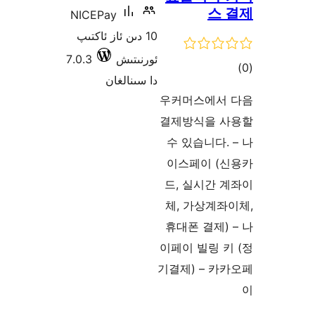
스
NICEPay
10 دىن ئاز ئاكتىپ
ئورنىتىش
7.0.3
ىي
دا سىنالغان
ە
우커머스에
결제방식을
수 있습니다
이스페이 
드, 실시간
체, 가상계
휴대폰 결제
이페이 빌링 
기결제) – 