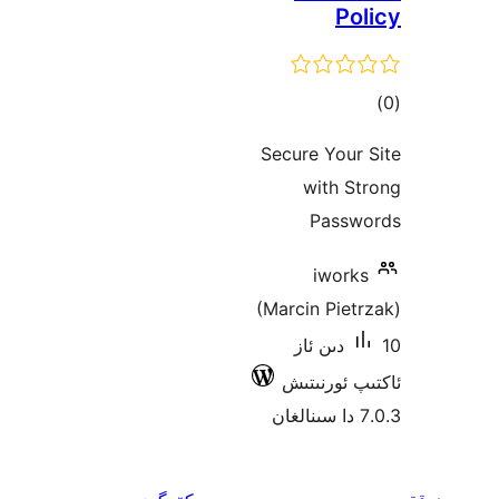
Secure 
wit
P
i
(Marcin 
ىن ئاز
رنىتىش