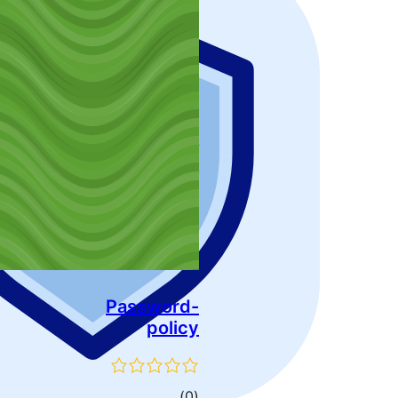
Password-
policy
ئومۇمىي
)
(0