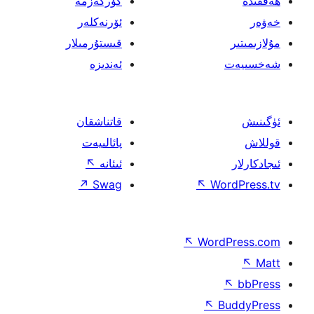
كۆرگەزمە
ئۆرنەكلەر
قىستۇرمىلار
ئەندىزە
قاتناشقان
پائالىيەت
ئىئانە
↖
↗
Swag
↖
↖
W