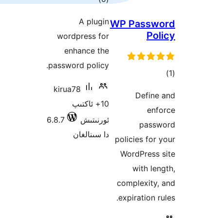
دەرىجە
A plugin
WP Pa
wordpress for
enhance the
password policy.
kirua78
De
10+ ئاكتىپ
ئورنىتىش
6.8.7
p
دا سىنالغان
policies
WordPr
wit
complex
expirat