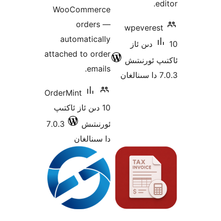
WooCommerce
orders —
wpever
automatically
1 دىن ئاز
attached to order
ئورنىتىش
emails.
OrderMint
10 دىن ئاز ئاكتىپ
ئورنىتىش
7.0.3
دا سىنالغان