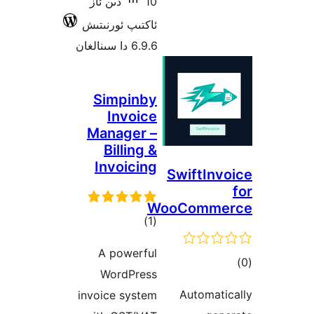
10 دىن ئاز
ئاكتىپ ئورنىتىش
6.9.6 دا سىنالغان
Simpinby
Invoice
Manager –
Billing &
Invoicing
SwiftIn
WooComm
ئومۇمىي
)
(1
دەرىجە
A powerful
ىي
WordPress
ە
Automat
invoice system