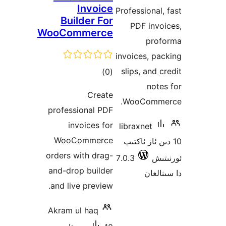
ە
Invoice
Professiona
Builder For
PDF in
WooCommerce
pr
invoices, 
slips, and
ئومۇمىي
)
(0
no
دەرىجە
Create
WooComm
professional PDF
invoices for
libraxnet
WooCommerce
 ئاز ئاكتىپ
orders with drag-
ش
7.0.3
and-drop builder
غان
and live preview.
Akram ul haq