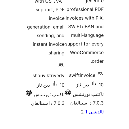
ge
with GST/VAT
profession
support, PDF
invoices wi
invoice
SWIFT/IB
generation, email
multi-la
sending, and
support fo
instant invoice
WooCom
sharing.
swiftinvo
shouviktrivedy
1 دىن ئاز
10 دىن ئاز
ئورنىتىش
ئاكتىپ ئورنىتىش
7.0.3 دا سىنالغان
نى
2
1
ش