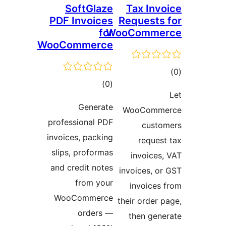
SoftGlaze
Tax In
PDF Invoices
Request
for
WooComm
WooCommerce
ىي
ئومۇمىي
)
(0
ە
دەرىجە
Generate
WooCom
professional PDF
cus
invoices, packing
requ
slips, proformas
invoic
and credit notes
invoices,
from your
invoic
WooCommerce
their orde
orders —
then ge