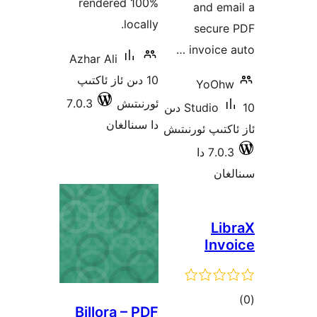
rendered 100%
and 
locally.
secu
invoic
Azhar Ali
10 دىن ئاز ئاكتىپ
YoO
ئورنىتىش
7.0.3
Studio
10 دىن
دا سىنالغان
ىپ ئورنىتىش
7.0.3 دا
ن
L
In
ىي
Billora – PDF