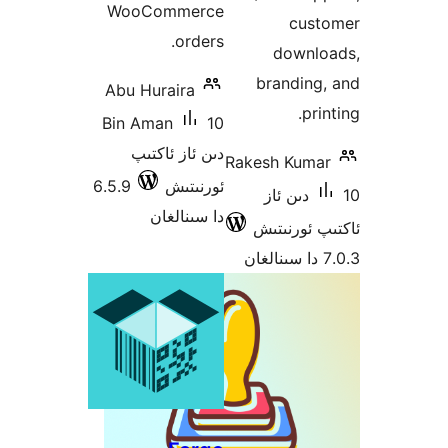
WooCommerce
cu
orders.
down
brandin
Abu Huraira
p
Bin Aman
10
دىن ئاز ئاكتىپ
Rakesh Ku
ئورنىتىش
6.5.9
1 دىن ئاز
دا سىنالغان
ئورنىتىش