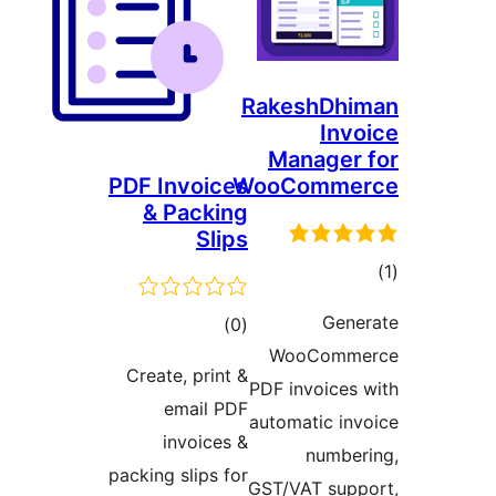
RakeshD
In
Manage
PDF Invoices
WooComm
& Packing
Slips
ىي
ە
Ge
ئومۇمىي
)
(0
WooCom
دەرىجە
Create, print &
PDF invoic
email PDF
automatic 
invoices &
numb
packing slips for
GST/VAT su