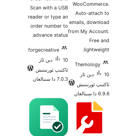
WooComm
Scan with a USB
Auto-att
reader or type an
emails, do
order number to
from My Ac
advance status.
Fr
light
forgecreative
10 دىن ئاز
Themol
ئاكتىپ ئورنىتىش
1 دىن ئاز
7.0.3 دا سىنالغان
ئورنىتىش