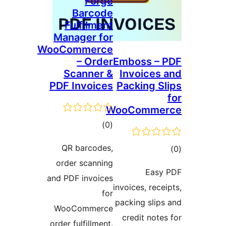
Forge
Barcode
Fulfilment
Manager for
WooCommerce
– Order
Emboss 
Scanner &
Invoice
PDF Invoices
Packing 
WooComm
ئومۇمىي
)
(0
دەرىجە
QR barcodes,
ىي
order scanning
ە
Ea
and PDF invoices
invoices, re
for
packing sl
WooCommerce
credit no
order fulfillment.