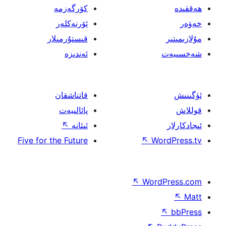
كۆرگەزمە
ئۆرنەكلەر
قىستۇرمىلار
ئەندىزە
قاتناشقان
پائالىيەت
ئىئانە
↖
Five for the Future
↖
W
↖
Wor