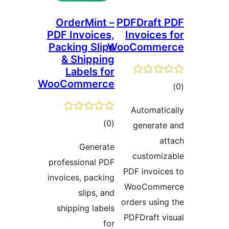
OrderMint –
PDFDraf
PDF Invoices,
Invoic
Packing Slips
WooComm
& Shipping
Labels for
WooCommerce
ىي
ە
Automat
ئومۇمىي
)
(0
genera
دەرىجە
Generate
custom
professional PDF
PDF invo
invoices, packing
WooCom
slips, and
orders us
shipping labels
PDFDraft
for