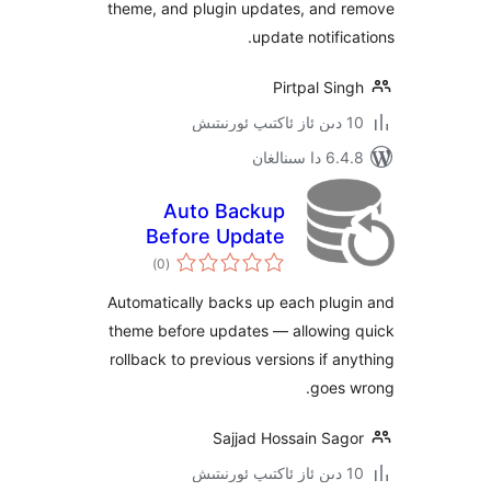
theme, and plugin updates, and
update notifi
Pirtpal S
ىنالغان
Auto Backup
Before Update
ئومۇمىي
)
(0
دەرىجە
Automatically backs up each plu
theme before updates — allowin
rollback to previous versions if 
goes
Sajjad Hossain Sa