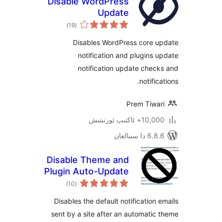
Disable WordPress
Update
ئومۇمىي
Notifications and
)
(19
دەرىجە
auto-update Email
Disables WordPress core
Notifications
notification and plugin
notification update ch
notif
Prem Tiw
كتىپ ئورنىتىش
ىنالغان
Disable Theme and
Plugin Auto-Update
ئومۇمىي
Emails
)
(10
دەرىجە
Disables the default notificatio
sent by a site after an automat