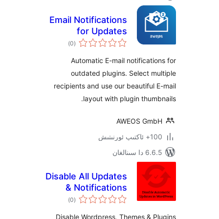
Email Notifications
for Updates
ئومۇمىي
)
(0
دەرىجە
Automatic E-mail notificat
outdated plugins. Select 
recipients and use our beautifu
layout with plugin thu
AWEOS G
ىتىش
ىنالغان
Disable All Updates
& Notifications
ئومۇمىي
)
(0
دەرىجە
Disable Wordpress, Themes & 