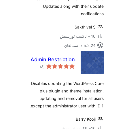
Updates along with thei
notif
Sakthiv
 سىنالغان
Admin Restriction
ئومۇمىي
)
(3
دەرىجە
Disables updating the WordPre
plus plugin and theme insta
updating and removal for a
except the administrator user wi
Barry K