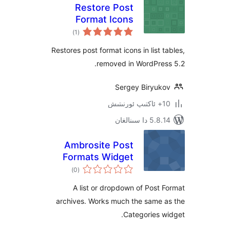
Restore Post
Format Icons
ئومۇمىي
)
(1
دەرىجە
Restores post format icons in list
removed in WordPre
Sergey Biryu
 سىنالغان
Ambrosite Post
Formats Widget
ئومۇمىي
)
(0
دەرىجە
A list or dropdown of Pos
archives. Works much the same
Categories