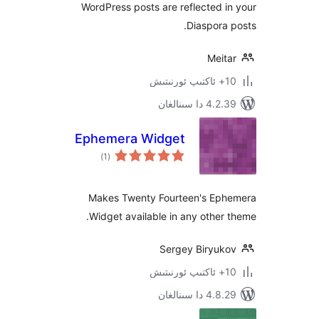
WordPress posts are reflected
Diaspor
Mei
 سىنالغان
Ephemera Widget
ئومۇمىي
)
(1
دەرىجە
Makes Twenty Fourteen's E
Widget available in any othe
Sergey Biryu
 سىنالغان