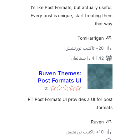
It's like Post Formats, but actually
Every post is unique, start treat
t
TomHarri
سىنالغان
Ruven Themes:
Post Formats UI
ئومۇمىي
)
(0
دەرىجە
RT Post Formats UI provides a UI 
Ru