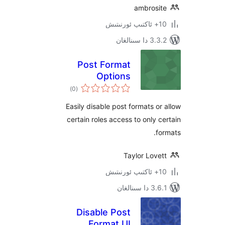
ambros
ىنالغان
Post Format
Options
ئومۇمىي
)
(0
دەرىجە
Easily disable post formats 
certain roles access to only
Taylor Lo
نالغان
Disable Post
Format UI