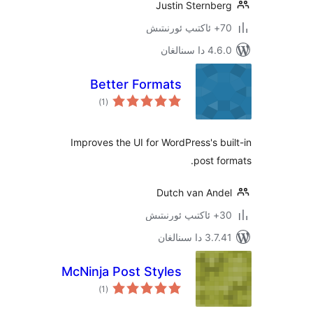
Justin Sternb
ىنالغان
Better Formats
ئومۇمىي
)
(1
دەرىجە
Improves the UI for WordPress's 
post 
Dutch van An
سىنالغان
McNinja Post Styles
ئومۇمىي
)
(1
دەرىجە