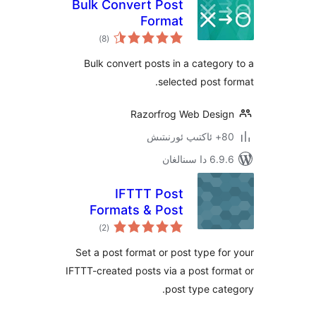
Bulk Convert Post
Format
ئومۇمىي
)
(8
دەرىجە
Bulk convert posts in a categ
selected post
Razorfrog Web Des
ىنالغان
IFTTT Post
Formats & Post
ئومۇمىي
Types
)
(2
دەرىجە
Set a post format or post type 
IFTTT-created posts via a post f
post type c