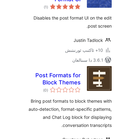
ئومۇمىي
)
(1
دەرىجە
Disables the post format UI on 
post
Justin Tadl
نالغان
Post Formats for
Block Themes
ئومۇمىي
)
(0
دەرىجە
Bring post formats to block the
auto-detection, format-specific p
and Chat Log block for di
conversation tran