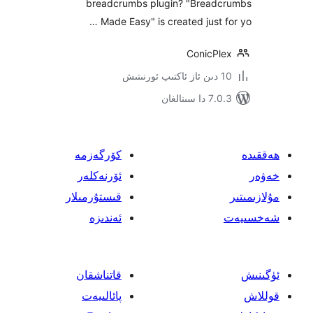
breadcrumbs plugin? "Brea
Made Easy" is created just 
ConicP
ىنالغان
كۆرگەزمە
ئۆرنەكلەر
قىستۇرمىلار
ئەندىزە
قاتناشقان
پائالىيەت