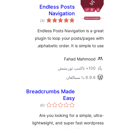
Endless Posts
Navigation
ئومۇمىي
)
(3
دەرىجە
Endless Posts Navigation is
plugin to loop your posts/pa
alphabetic order. It is simple
Fahad Mahm
ىتىش
ىنالغان
Breadcrumbs Made
Easy
ئومۇمىي
)
(0
دەرىجە
Are you looking for a simple
lightweight, and super fast w