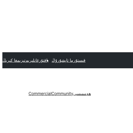
قىستۇرما تاپشۇرۇڭ
ياقتۇرغانلىرىم
تىزىمغا كىرىڭ
ھەممىسى
Community
Commercial