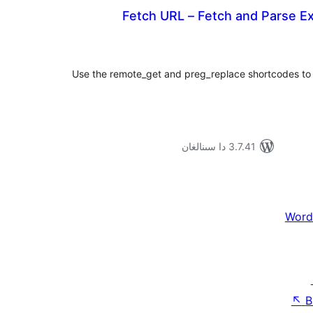
Fetch URL – Fetch and Parse E
ۇمىي
ىجە
Use the remote_get and preg_replace shortcodes to f
3.7.41 دا سىنالغان
Word
↖
B