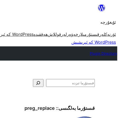
مەزمۇنغا
ئاتلاش
ئۇيغۇرچە
ئۆرنەكلەر
قىستۇرمىلار
خەۋەرلەر
قوللاش
ھەققىدە
WordPress كە ئېرىشىش
WordPress كە ئېرىشىش
Plugin Directory
ئىزدە
قىستۇرما بەلگىسى::
preg_replace