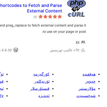
ortcodes to Fetch and Parse
External Content
ئومۇمىي
)
(5
دەرىجە
nd preg_replace to fetch external content and parse it
to use on your page or post.
Eli
70+ ئاكتىپ ئورنىتىش
4.9.30 دا سىنالغان
ھەققىدە
كۆرگەزمە
ئۈ
خەۋەر
ئۆرنەكلەر
قو
مۇلازىمىتىر
قىستۇرمىلار
ئىج
شەخسىيەت
ئەندىزە
tv