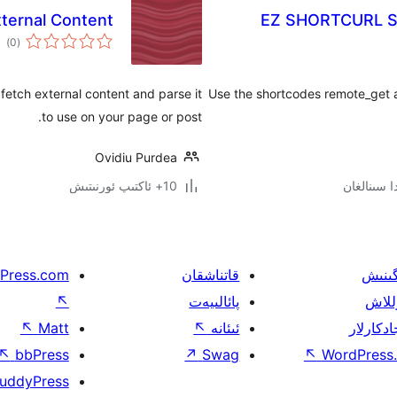
xternal Content
EZ SHORTCURL Sh
ئوم
)
(0
دەر
etch external content and parse it
Use the shortcodes remote_get a
to use on your page or post.
Ovidiu Purdea
10+ ئاكتىپ ئورنىتىش
گىنىش
قاتناشقان
Press.com
للاش
پائالىيەت
↖
ادكارلار
ئىئانە
↖
Matt
↖
↖
bbPress
↗
Swag
↖
WordPress.
uddyPress