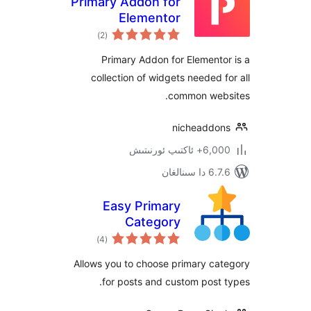
Primary Addon for
Elementor
ئومۇمىي
)
(2
دەرىجە
Primary Addon for Elemen
collection of widgets needed
common we
nicheadd
ىپ ئورنىتىش
نالغان
Easy Primary
Category
ئومۇمىي
)
(4
دەرىجە
Allows you to choose primary c
for posts and custom pos