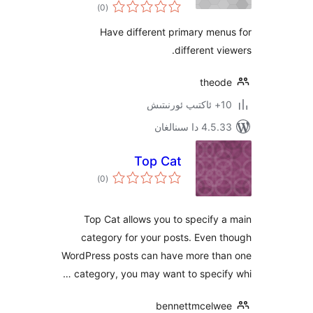
ئومۇمىي
)
(0
دەرىجە
Have different primary m
different 
the
 سىنالغان
Top Cat
ئومۇمىي
)
(0
دەرىجە
Top Cat allows you to specif
category for your posts. Eve
WordPress posts can have more t
category, you may want to speci
bennettmcel