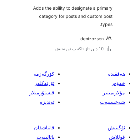
Adds the ability to designate a
category for posts and cust
denizoz
كۆرگەزمە
ئۆرنەكلەر
قىستۇرمىلار
ئەندىزە
قاتناشقان
پائالىيەت