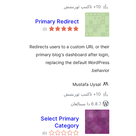
Primary Redirect
ئومۇمىي
)
(2
دەرىجە
Redirects users to a custom URL 
primary blog's dashboard afte
replacing the default W
b
Mustafa Uy
نالغان
Select Primary
Category
ئومۇمىي
)
(0
دەرىجە