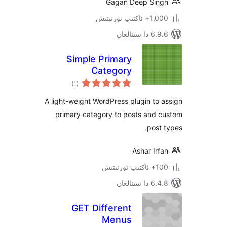
Gagan Deep Si
پ ئورنىتىش
ىنالغان
Simple Primary
Category
ئومۇمىي
)
(1
دەرىجە
A light-weight WordPress plugin t
primary category to posts and
pos
Ashar I
ىتىش
ىنالغان
GET Different
Menus