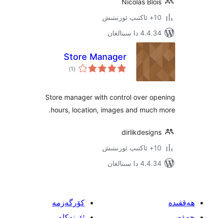
Nicolas B
 سىنالغان
Store Manager
ئومۇمىي
)
(1
دەرىجە
Store manager with control over
hours, location, images and mu
dirlikdes
 سىنالغان
كۆرگەزمە
ئۆرنەكلەر