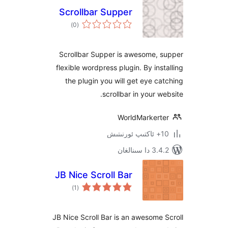
Scrollbar Supper
ئومۇمىي
)
(0
دەرىجە
Scrollbar Supper is awesome,
flexible wordpress plugin. By in
the plugin you will get eye 
scrollbar in your 
WorldMarker
ىنالغان
JB Nice Scroll Bar
ئومۇمىي
)
(1
دەرىجە
JB Nice Scroll Bar is an awesom