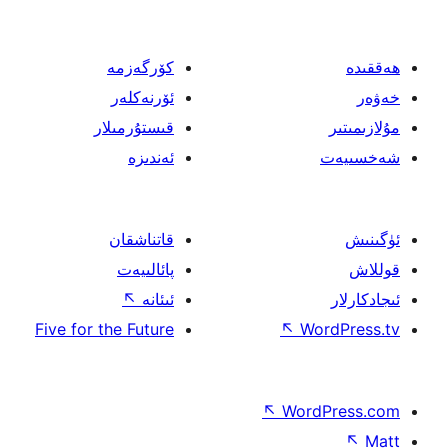
كۆرگەزمە
ئۆرنەكلەر
قىستۇرمىلار
ئەندىزە
قاتناشقان
پائالىيەت
ئىئانە
↖
Five for the Future
↖
W
↖
Wor