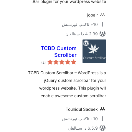
Bar plugin for your wordpress 
jo
 سىنالغان
TCBD Custom
Scrollbar
ئومۇمىي
)
(2
دەرىجە
TCBD Custom Scrollbar – WordPre
jQuery custom scrollbar 
wordpress website. This plu
enable awesome custom scr
Touhidul Sad
ىنالغان