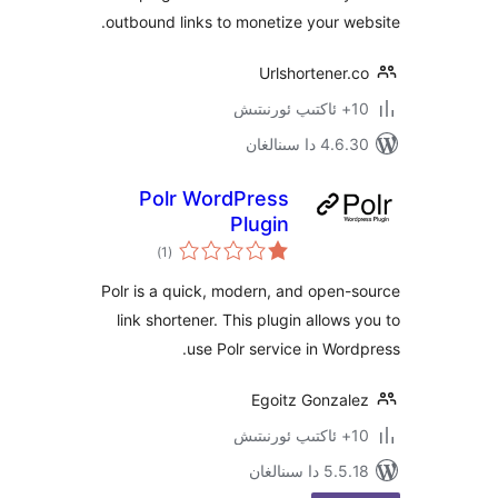
outbound links to monetize your 
Urlshortene
 سىنالغان
Polr WordPress
Plugin
ئومۇمىي
)
(1
دەرىجە
Polr is a quick, modern, and ope
link shortener. This plugin allow
use Polr service in Wo
Egoitz Gonza
 سىنالغان