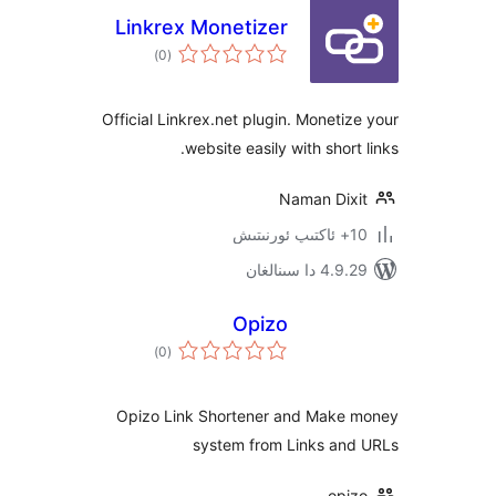
Linkrex Monetizer
ئومۇمىي
)
(0
دەرىجە
Official Linkrex.net plugin. Monet
website easily with shor
Naman Di
 سىنالغان
Opizo
ئومۇمىي
)
(0
دەرىجە
Opizo Link Shortener and Mak
system from Links a
op