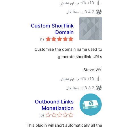
ىنالغان
Custom Shortlink
Domain
ئومۇمىي
)
(1
دەرىجە
Customise the domain name 
generate shortli
St
ىنالغان
Outbound Links
Monetization
ئومۇمىي
)
(0
دەرىجە
This plugin will short automatically