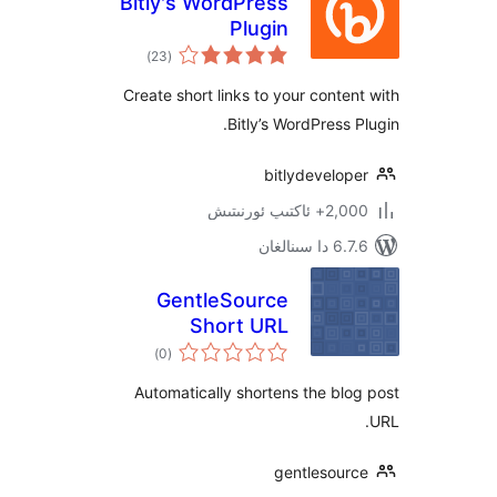
Bitly's WordPress
Plugin
ئومۇمىي
)
(23
دەرىجە
Create short links to your cont
Bitly’s WordPress
bitlydevelo
پ ئورنىتىش
نالغان
GentleSource
Short URL
ئومۇمىي
)
(0
دەرىجە
Automatically shortens the b
gentlesou