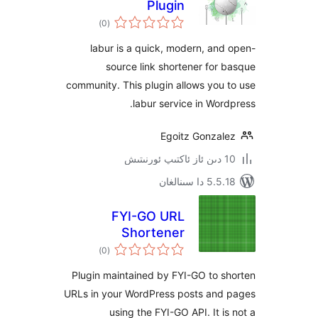
Plugin
ئومۇمىي
)
(0
دەرىجە
labur is a quick, modern, a
source link shortener fo
community. This plugin allows yo
labur service in Wo
Egoitz Gonza
 سىنالغان
FYI-GO URL
Shortener
ئومۇمىي
)
(0
دەرىجە
Plugin maintained by FYI-GO to
URLs in your WordPress posts an
using the FYI-GO API. It 