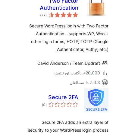
Two Factor
Authentication
ئومۇمىي
)
(77
دەرىجە
Secure WordPress login with Two
Authentication – supports WP
other login forms, HOTP, TOTP 
Authenticator, Auth
David Anderson / Team Updr
كتىپ ئورنىتىش
ىنالغان
Secure 2FA
ئومۇمىي
)
(0
دەرىجە
Secure 2FA adds an extra 
security to your WordPress login