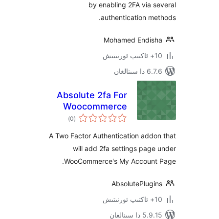
by enabling 2FA via
authentication 
Mohamed Endi
نالغان
Absolute 2fa For
Woocommerce
ئومۇمىي
)
(0
دەرىجە
A Two Factor Authentication ad
will add 2fa settings pa
WooCommerce's My Accoun
AbsolutePlug
 سىنالغان