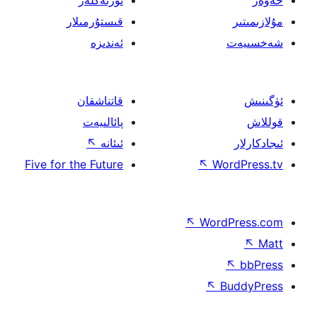
ئۆرنەكلەر
قىستۇرمىلار
ئەندىزە
قاتناشقان
پائالىيەت
ئىئانە
↖
Five for the Future
↖
W
↖
Wor
↖