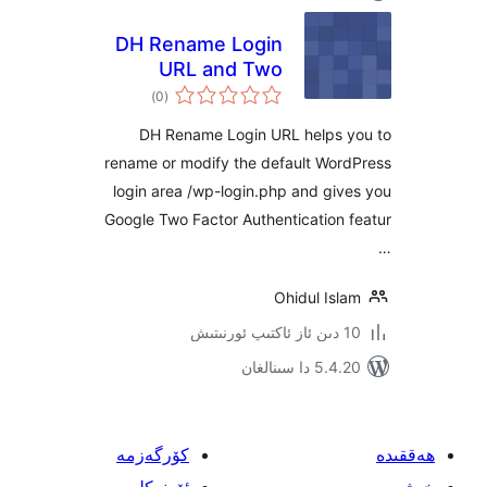
DH Rename Login
URL and Two
ئومۇمىي
Factor
)
(0
دەرىجە
Authentication
DH Rename Login URL helps
rename or modify the default Wo
login area /wp-login.php and g
Google Two Factor Authenticatio
Ohidul Is
 سىنالغان
كۆرگەزمە