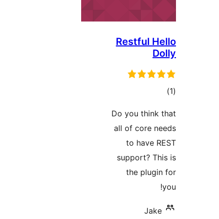
Restful
ىي
ە
Do you thi
all of cor
to hav
support? 
the plu
J