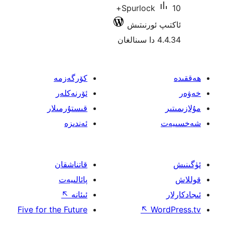
10+
Spurlock
ئورنىتىش
كۆرگەزمە
ئۆرنەكلەر
قىستۇرمىلار
ئەندىزە
قاتناشقان
پائالىيەت
ئىئانە
↖
Five for the Future
↖
W