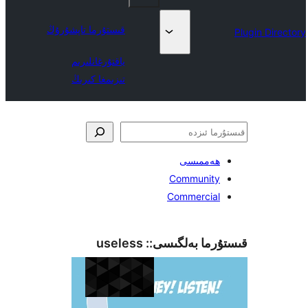
قىستۇرما تاپشۇرۇڭ
ياقتۇرغانلىرىم
تىزىمغا كىرىڭ
ەممىسى
Communit
Commerci
ما بەلگىسى::
useless