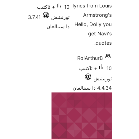
lyrics fro
10+ ئاكتىپ
Armst
ئورنىتىش
3.7.41
Hello, Do
دا سىنالغان
get
RoiArth
1+ ئاكتىپ
ش