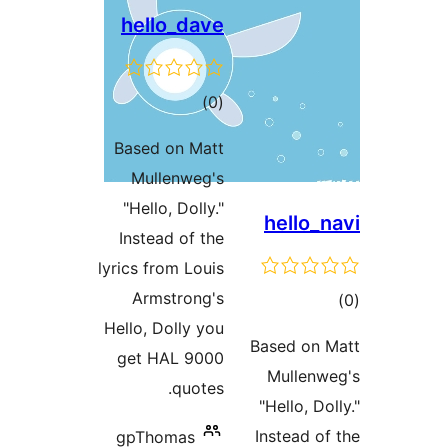
hello_dave
ئومۇمىي
)
(0
دەرىجە
Based on Matt
Mullenweg's
"Hello, Dolly."
hello
Instead of the
lyrics from Louis
Armstrong's
ىي
Hello, Dolly you
ە
Based o
get HAL 9000
Mulle
quotes.
"Hello,
Instead
gpThomas