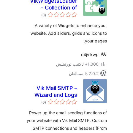
VikWidgetsLoader
– Collection of
ئومۇمىي
Widgets
)
(0
دەرىجە
A variety of Widgets to enha
website. Add sliders, grids and 
you
e4jvi
پ ئورنىتىش
نالغان
Vik Mail SMTP –
Wizard and Logs
ئومۇمىي
)
(0
دەرىجە
Power up the email sending func
your website with Vik Mail SMTP.
SMTP connections and header