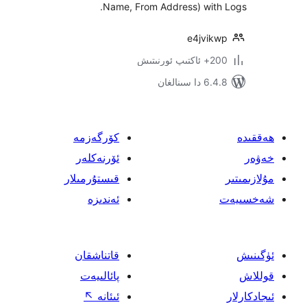
Name, From Address) wit
e4jvi
ىتىش
ىنالغان
كۆرگەزمە
ئۆرنەكلەر
قىستۇرمىلار
ئەندىزە
قاتناشقان
پائالىيەت
ئىئانە
↖