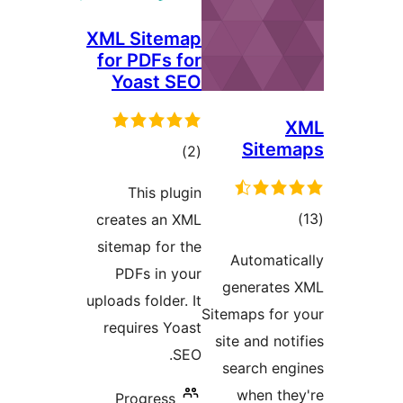
XML Sitemap
for PDFs for
Yoast SEO
Sit
ئومۇمىي
)
(2
دەرىجە
This plugin
مىي
creates an XML
جە
sitemap for the
Automat
PDFs in your
generat
uploads folder. It
Sitemaps fo
requires Yoast
site and n
SEO.
search e
when t
Progress