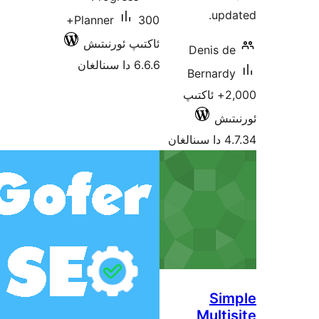
u
300+
Planner
ئاكتىپ ئورنىتىش
Denis
6.6.6 دا سىنالغان
Berna
2,00+ ئاكتىپ
ش
S
Mul