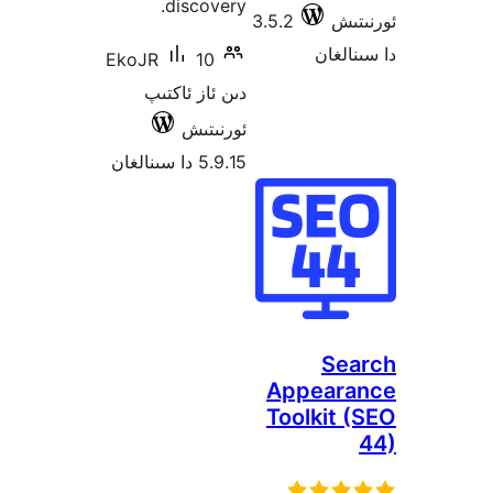
discovery.
ش
3.5.2
غان
EkoJR
10
دىن ئاز ئاكتىپ
ئورنىتىش
5.9.15 دا سىنالغان
S
Appea
Toolkit