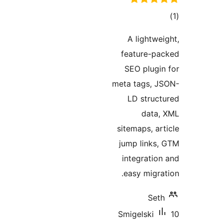
ىي
ە
A light
feature-
SEO plu
meta tags,
LD stru
dat
sitemaps, 
jump link
integrat
easy mig
S
Smigelski