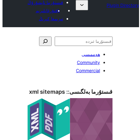
قىستۇرما تاپشۇرۇڭ
ياقتۇرغانلىرىم
تىزىمغا كىرىڭ
ەممىسى
Communit
Commerci
ما بەلگىسى::
xml sitemaps