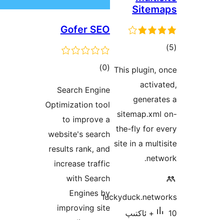
Sit
Gofer SEO
ىي
ە
ئومۇمىي
)
(0
This plugi
دەرىجە
act
Search Engine
gener
Optimization tool
sitemap.x
to improve a
the-fly fo
website's search
site in a m
results rank, and
n
increase traffic
with Search
Engines by
luckyduck.ne
improving site
1+ ئاكتىپ